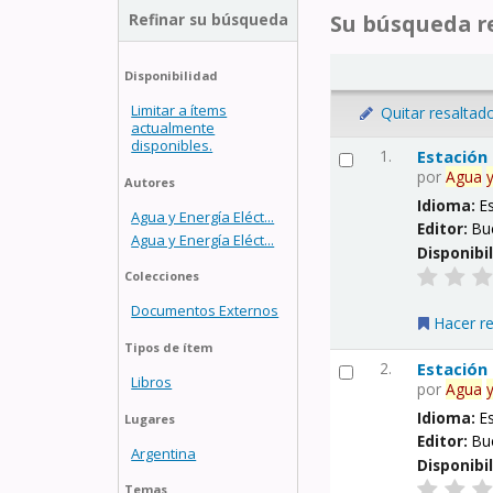
Refinar su búsqueda
Su búsqueda re
Disponibilidad
Limitar a ítems
Quitar resaltad
actualmente
disponibles.
1.
Estación
por
Agua
Autores
Idioma:
E
Agua y Energía Eléct...
Editor:
Bu
Agua y Energía Eléct...
Disponibi
Colecciones
Documentos Externos
Hacer r
Tipos de ítem
2.
Estación
Libros
por
Agua
Idioma:
E
Lugares
Editor:
Bu
Argentina
Disponibi
Temas