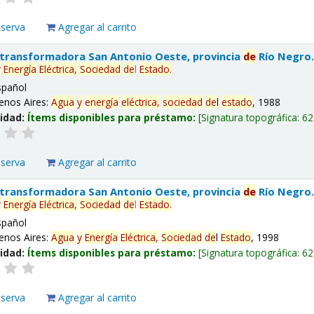
eserva
Agregar al carrito
 transformadora San Antonio Oeste, provincia
de
Río Negro
y
Energía
Eléctrica,
Sociedad
de
l
Estado
.
spañol
enos Aires:
Agua
y
energía
eléctrica,
sociedad
de
l
estado
, 1988
lidad:
Ítems disponibles para préstamo:
Signatura topográfica:
62
eserva
Agregar al carrito
 transformadora San Antonio Oeste, provincia
de
Río Negro
y
Energía
Eléctrica,
Sociedad
de
l
Estado
.
spañol
enos Aires:
Agua
y
Energía
Eléctrica,
Sociedad
de
l
Estado
, 1998
lidad:
Ítems disponibles para préstamo:
Signatura topográfica:
62
eserva
Agregar al carrito