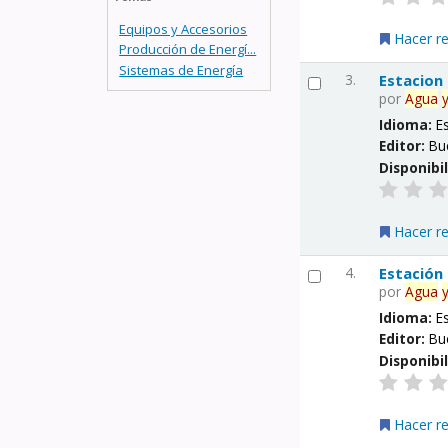
Equipos y Accesorios
Hacer r
Producción de Energí...
Sistemas de Energía
3.
Estacion
por
Agua
Idioma:
E
Editor:
Bu
Disponibi
Hacer r
4.
Estación
por
Agua
Idioma:
E
Editor:
Bu
Disponibi
Hacer r