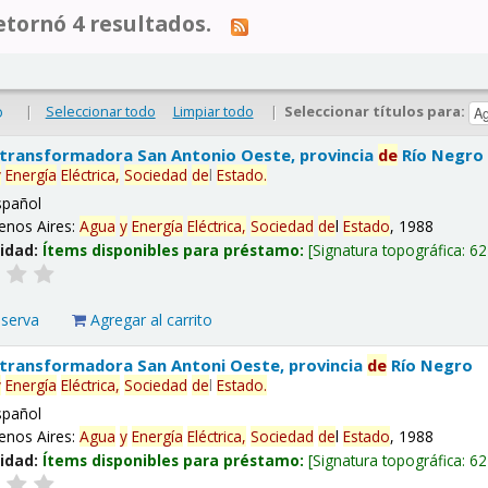
tornó 4 resultados.
|
Seleccionar todo
Limpiar todo
|
Seleccionar títulos para:
o
 transformadora San Antonio Oeste, provincia
de
Río Negro
y
Energía
Eléctrica,
Sociedad
de
l
Estado
.
spañol
enos Aires:
Agua
y
Energía
Eléctrica,
Sociedad
de
l
Estado
, 1988
lidad:
Ítems disponibles para préstamo:
Signatura topográfica:
62
eserva
Agregar al carrito
 transformadora San Antoni Oeste, provincia
de
Río Negro
y
Energía
Eléctrica,
Sociedad
de
l
Estado
.
spañol
enos Aires:
Agua
y
Energía
Eléctrica,
Sociedad
de
l
Estado
, 1988
lidad:
Ítems disponibles para préstamo:
Signatura topográfica:
62