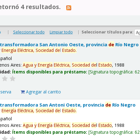
tornó 4 resultados.
|
Seleccionar todo
Limpiar todo
|
Seleccionar títulos para:
o
 transformadora San Antonio Oeste, provincia
de
Río Negro
y
Energía
Eléctrica,
Sociedad
de
l
Estado
.
spañol
enos Aires:
Agua
y
Energía
Eléctrica,
Sociedad
de
l
Estado
, 1988
lidad:
Ítems disponibles para préstamo:
Signatura topográfica:
62
eserva
Agregar al carrito
 transformadora San Antoni Oeste, provincia
de
Río Negro
y
Energía
Eléctrica,
Sociedad
de
l
Estado
.
spañol
enos Aires:
Agua
y
Energía
Eléctrica,
Sociedad
de
l
Estado
, 1988
lidad:
Ítems disponibles para préstamo:
Signatura topográfica:
62