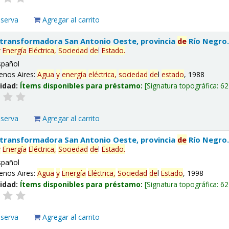
eserva
Agregar al carrito
 transformadora San Antonio Oeste, provincia
de
Río Negro
y
Energía
Eléctrica,
Sociedad
de
l
Estado
.
spañol
enos Aires:
Agua
y
energía
eléctrica,
sociedad
de
l
estado
, 1988
lidad:
Ítems disponibles para préstamo:
Signatura topográfica:
62
eserva
Agregar al carrito
 transformadora San Antonio Oeste, provincia
de
Río Negro
y
Energía
Eléctrica,
Sociedad
de
l
Estado
.
spañol
enos Aires:
Agua
y
Energía
Eléctrica,
Sociedad
de
l
Estado
, 1998
lidad:
Ítems disponibles para préstamo:
Signatura topográfica:
62
eserva
Agregar al carrito