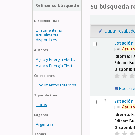
Refinar su búsqueda
Su búsqueda re
Disponibilidad
Limitar a ítems
Quitar resaltad
actualmente
disponibles.
1.
Estación
por
Agua
Autores
Idioma:
E
Agua y Energía Eléct...
Editor:
Bu
Agua y Energía Eléct...
Disponibi
Colecciones
Documentos Externos
Hacer r
Tipos de ítem
2.
Estación
Libros
por
Agua
Idioma:
E
Lugares
Editor:
Bu
Argentina
Disponibi
Temas