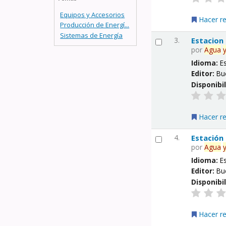
Equipos y Accesorios
Hacer r
Producción de Energí...
Sistemas de Energía
3.
Estacion
por
Agua
Idioma:
E
Editor:
Bu
Disponibi
Hacer r
4.
Estación
por
Agua
Idioma:
E
Editor:
Bu
Disponibi
Hacer r