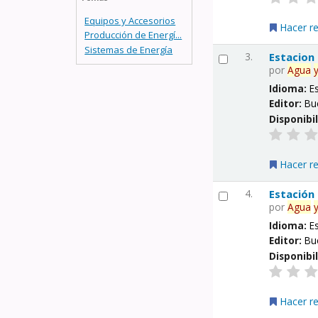
Equipos y Accesorios
Hacer r
Producción de Energí...
Sistemas de Energía
3.
Estacion
por
Agua
Idioma:
E
Editor:
Bu
Disponibi
Hacer r
4.
Estación
por
Agua
Idioma:
E
Editor:
Bu
Disponibi
Hacer r