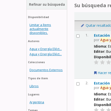
Refinar su búsqueda
Su búsqueda re
Disponibilidad
Limitar a ítems
Quitar resaltad
actualmente
disponibles.
1.
Estación
por
Agua
Autores
Idioma:
E
Agua y Energía Eléct...
Editor:
Bu
Agua y Energía Eléct...
Disponibi
Colecciones
Documentos Externos
Hacer r
Tipos de ítem
2.
Estación
Libros
por
Agua
Idioma:
E
Lugares
Editor:
Bu
Argentina
Disponibi
Temas