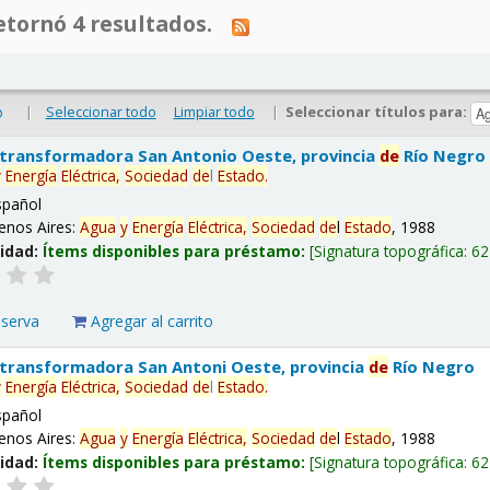
tornó 4 resultados.
|
Seleccionar todo
Limpiar todo
|
Seleccionar títulos para:
o
 transformadora San Antonio Oeste, provincia
de
Río Negro
y
Energía
Eléctrica,
Sociedad
de
l
Estado
.
spañol
enos Aires:
Agua
y
Energía
Eléctrica,
Sociedad
de
l
Estado
, 1988
lidad:
Ítems disponibles para préstamo:
Signatura topográfica:
62
eserva
Agregar al carrito
 transformadora San Antoni Oeste, provincia
de
Río Negro
y
Energía
Eléctrica,
Sociedad
de
l
Estado
.
spañol
enos Aires:
Agua
y
Energía
Eléctrica,
Sociedad
de
l
Estado
, 1988
lidad:
Ítems disponibles para préstamo:
Signatura topográfica:
62