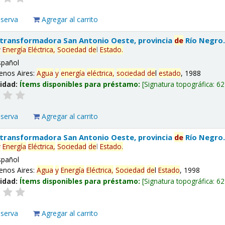
eserva
Agregar al carrito
 transformadora San Antonio Oeste, provincia
de
Río Negro
y
Energía
Eléctrica,
Sociedad
de
l
Estado
.
spañol
enos Aires:
Agua
y
energía
eléctrica,
sociedad
de
l
estado
, 1988
lidad:
Ítems disponibles para préstamo:
Signatura topográfica:
62
eserva
Agregar al carrito
 transformadora San Antonio Oeste, provincia
de
Río Negro
y
Energía
Eléctrica,
Sociedad
de
l
Estado
.
spañol
enos Aires:
Agua
y
Energía
Eléctrica,
Sociedad
de
l
Estado
, 1998
lidad:
Ítems disponibles para préstamo:
Signatura topográfica:
62
eserva
Agregar al carrito