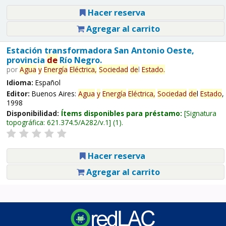
Hacer reserva
Agregar al carrito
Estación transformadora San Antonio Oeste,
provincia
de
Río Negro.
por
Agua
y
Energía
Eléctrica,
Sociedad
de
l
Estado
.
Idioma:
Español
Editor:
Buenos Aires:
Agua
y
Energía
Eléctrica,
Sociedad
de
l
Estado
,
1998
Disponibilidad:
Ítems disponibles para préstamo:
Signatura
topográfica:
621.374.5/A282/v.1
(1).
Hacer reserva
Agregar al carrito