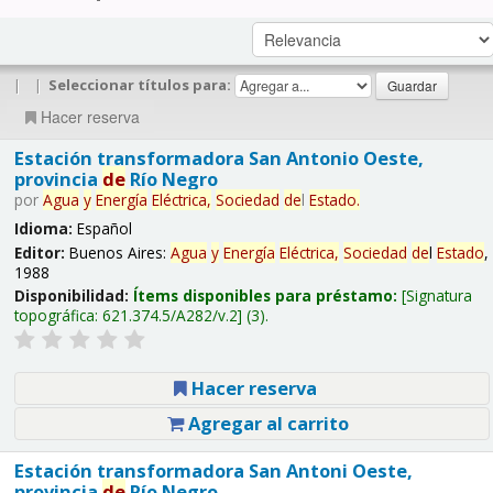
|
|
Seleccionar títulos para:
Hacer reserva
Estación transformadora San Antonio Oeste,
provincia
de
Río Negro
por
Agua
y
Energía
Eléctrica,
Sociedad
de
l
Estado
.
Idioma:
Español
Editor:
Buenos Aires:
Agua
y
Energía
Eléctrica,
Sociedad
de
l
Estado
,
1988
Disponibilidad:
Ítems disponibles para préstamo:
Signatura
topográfica:
621.374.5/A282/v.2
(3).
Hacer reserva
Agregar al carrito
Estación transformadora San Antoni Oeste,
provincia
de
Río Negro