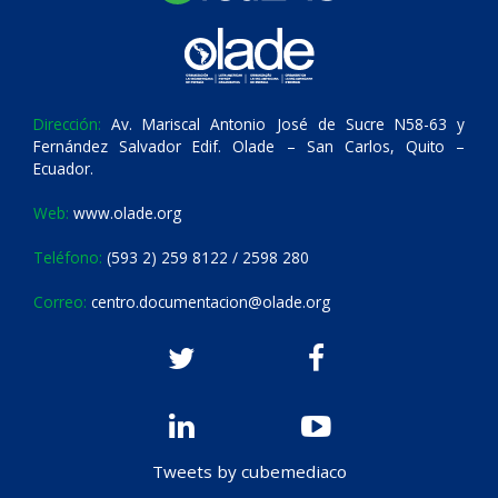
Dirección:
Av. Mariscal Antonio José de Sucre N58-63 y
Fernández Salvador Edif. Olade – San Carlos, Quito –
Ecuador.
Web:
www.olade.org
Teléfono:
(593 2) 259 8122 / 2598 280
Correo:
centro.documentacion@olade.org
Tweets by cubemediaco