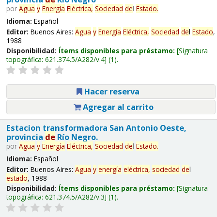
por
Agua
y
Energía
Eléctrica,
Sociedad
de
l
Estado
.
Idioma:
Español
Editor:
Buenos Aires:
Agua
y
Energía
Eléctrica,
Sociedad
de
l
Estado
,
1988
Disponibilidad:
Ítems disponibles para préstamo:
Signatura
topográfica:
621.374.5/A282/v.4
(1).
Hacer reserva
Agregar al carrito
Estacion transformadora San Antonio Oeste,
provincia
de
Río Negro.
por
Agua
y
Energía
Eléctrica,
Sociedad
de
l
Estado
.
Idioma:
Español
Editor:
Buenos Aires:
Agua
y
energía
eléctrica,
sociedad
de
l
estado
, 1988
Disponibilidad:
Ítems disponibles para préstamo:
Signatura
topográfica:
621.374.5/A282/v.3
(1).