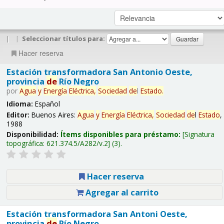
|
|
Seleccionar títulos para:
Hacer reserva
Estación transformadora San Antonio Oeste,
provincia
de
Río Negro
por
Agua
y
Energía
Eléctrica,
Sociedad
de
l
Estado
.
Idioma:
Español
Editor:
Buenos Aires:
Agua
y
Energía
Eléctrica,
Sociedad
de
l
Estado
,
1988
Disponibilidad:
Ítems disponibles para préstamo:
Signatura
topográfica:
621.374.5/A282/v.2
(3).
Hacer reserva
Agregar al carrito
Estación transformadora San Antoni Oeste,
provincia
de
Río Negro