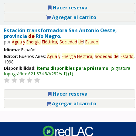
Hacer reserva
Agregar al carrito
Estación transformadora San Antonio Oeste,
provincia
de
Río Negro.
por
Agua
y
Energía
Eléctrica,
Sociedad
de
l
Estado
.
Idioma:
Español
Editor:
Buenos Aires:
Agua
y
Energía
Eléctrica,
Sociedad
de
l
Estado
,
1998
Disponibilidad:
Ítems disponibles para préstamo:
Signatura
topográfica:
621.374.5/A282/v.1
(1).
Hacer reserva
Agregar al carrito