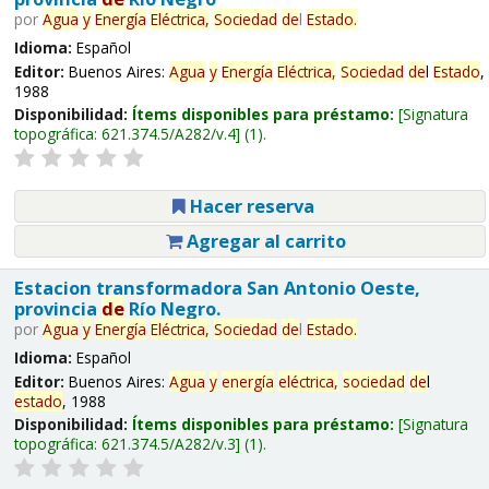
por
Agua
y
Energía
Eléctrica,
Sociedad
de
l
Estado
.
Idioma:
Español
Editor:
Buenos Aires:
Agua
y
Energía
Eléctrica,
Sociedad
de
l
Estado
,
1988
Disponibilidad:
Ítems disponibles para préstamo:
Signatura
topográfica:
621.374.5/A282/v.4
(1).
Hacer reserva
Agregar al carrito
Estacion transformadora San Antonio Oeste,
provincia
de
Río Negro.
por
Agua
y
Energía
Eléctrica,
Sociedad
de
l
Estado
.
Idioma:
Español
Editor:
Buenos Aires:
Agua
y
energía
eléctrica,
sociedad
de
l
estado
, 1988
Disponibilidad:
Ítems disponibles para préstamo:
Signatura
topográfica:
621.374.5/A282/v.3
(1).