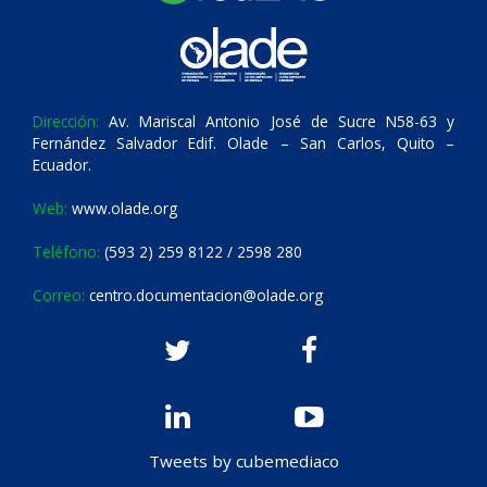
Dirección:
Av. Mariscal Antonio José de Sucre N58-63 y
Fernández Salvador Edif. Olade – San Carlos, Quito –
Ecuador.
Web:
www.olade.org
Teléfono:
(593 2) 259 8122 / 2598 280
Correo:
centro.documentacion@olade.org
Tweets by cubemediaco