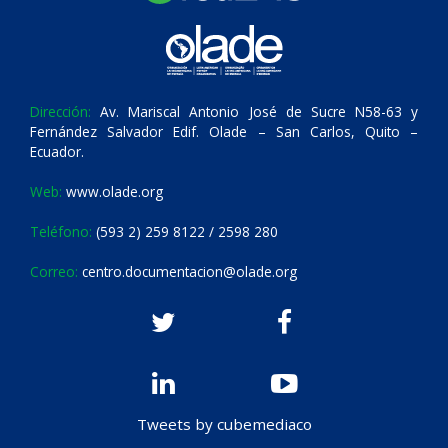
Dirección:
Av. Mariscal Antonio José de Sucre N58-63 y
Fernández Salvador Edif. Olade – San Carlos, Quito –
Ecuador.
Web:
www.olade.org
Teléfono:
(593 2) 259 8122 / 2598 280
Correo:
centro.documentacion@olade.org
Tweets by cubemediaco