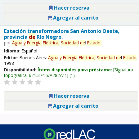
Hacer reserva
Agregar al carrito
Estación transformadora San Antonio Oeste,
provincia
de
Río Negro.
por
Agua
y
Energía
Eléctrica,
Sociedad
de
l
Estado
.
Idioma:
Español
Editor:
Buenos Aires:
Agua
y
Energía
Eléctrica,
Sociedad
de
l
Estado
,
1998
Disponibilidad:
Ítems disponibles para préstamo:
Signatura
topográfica:
621.374.5/A282/v.1
(1).
Hacer reserva
Agregar al carrito