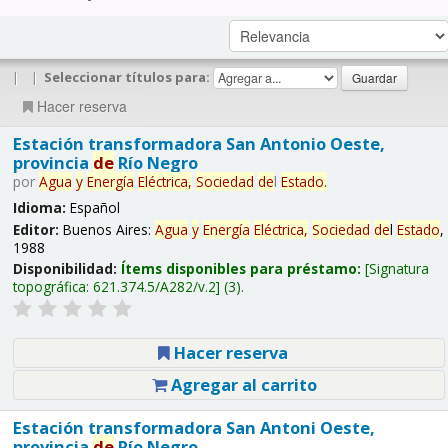
|
|
Seleccionar títulos para:
Hacer reserva
Estación transformadora San Antonio Oeste,
provincia
de
Río Negro
por
Agua
y
Energía
Eléctrica,
Sociedad
de
l
Estado
.
Idioma:
Español
Editor:
Buenos Aires:
Agua
y
Energía
Eléctrica,
Sociedad
de
l
Estado
,
1988
Disponibilidad:
Ítems disponibles para préstamo:
Signatura
topográfica:
621.374.5/A282/v.2
(3).
Hacer reserva
Agregar al carrito
Estación transformadora San Antoni Oeste,
provincia
de
Río Negro