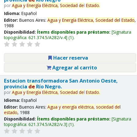
por
Agua
y
Energía
Eléctrica,
Sociedad
de
l
Estado
.
Idioma:
Español
Editor:
Buenos Aires:
Agua
y
Energía
Eléctrica,
Sociedad
de
l
Estado
,
1988
Disponibilidad:
Ítems disponibles para préstamo:
Signatura
topográfica:
621.374.5/A282/v.4
(1).
Hacer reserva
Agregar al carrito
Estacion transformadora San Antonio Oeste,
provincia
de
Río Negro.
por
Agua
y
Energía
Eléctrica,
Sociedad
de
l
Estado
.
Idioma:
Español
Editor:
Buenos Aires:
Agua
y
energía
eléctrica,
sociedad
de
l
estado
, 1988
Disponibilidad:
Ítems disponibles para préstamo:
Signatura
topográfica:
621.374.5/A282/v.3
(1).