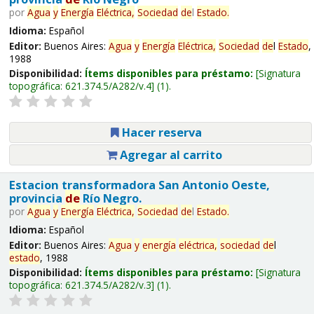
por
Agua
y
Energía
Eléctrica,
Sociedad
de
l
Estado
.
Idioma:
Español
Editor:
Buenos Aires:
Agua
y
Energía
Eléctrica,
Sociedad
de
l
Estado
,
1988
Disponibilidad:
Ítems disponibles para préstamo:
Signatura
topográfica:
621.374.5/A282/v.4
(1).
Hacer reserva
Agregar al carrito
Estacion transformadora San Antonio Oeste,
provincia
de
Río Negro.
por
Agua
y
Energía
Eléctrica,
Sociedad
de
l
Estado
.
Idioma:
Español
Editor:
Buenos Aires:
Agua
y
energía
eléctrica,
sociedad
de
l
estado
, 1988
Disponibilidad:
Ítems disponibles para préstamo:
Signatura
topográfica:
621.374.5/A282/v.3
(1).