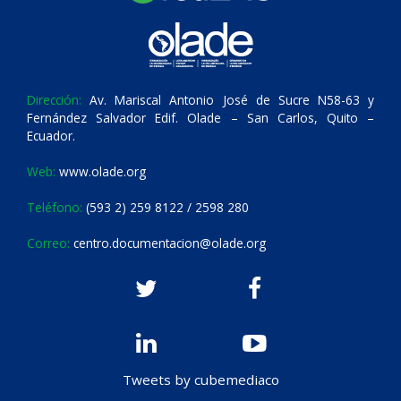
Dirección:
Av. Mariscal Antonio José de Sucre N58-63 y
Fernández Salvador Edif. Olade – San Carlos, Quito –
Ecuador.
Web:
www.olade.org
Teléfono:
(593 2) 259 8122 / 2598 280
Correo:
centro.documentacion@olade.org
Tweets by cubemediaco