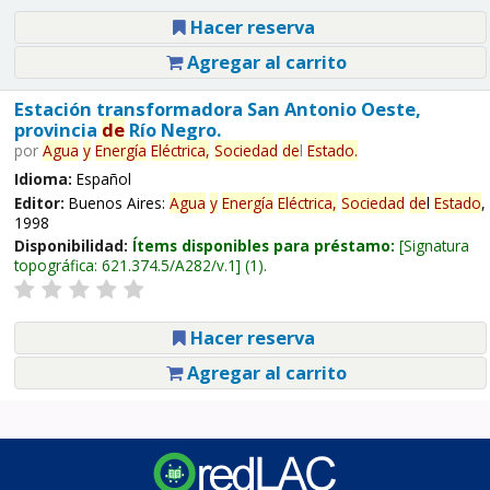
Hacer reserva
Agregar al carrito
Estación transformadora San Antonio Oeste,
provincia
de
Río Negro.
por
Agua
y
Energía
Eléctrica,
Sociedad
de
l
Estado
.
Idioma:
Español
Editor:
Buenos Aires:
Agua
y
Energía
Eléctrica,
Sociedad
de
l
Estado
,
1998
Disponibilidad:
Ítems disponibles para préstamo:
Signatura
topográfica:
621.374.5/A282/v.1
(1).
Hacer reserva
Agregar al carrito