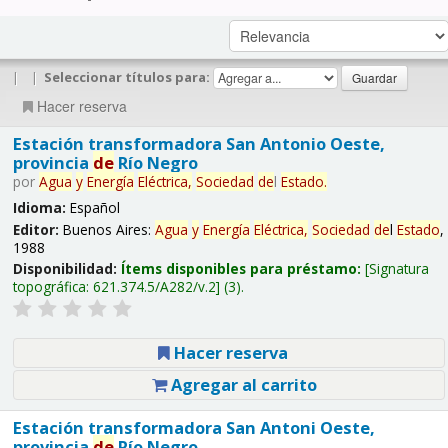
|
|
Seleccionar títulos para:
Hacer reserva
Estación transformadora San Antonio Oeste,
provincia
de
Río Negro
por
Agua
y
Energía
Eléctrica,
Sociedad
de
l
Estado
.
Idioma:
Español
Editor:
Buenos Aires:
Agua
y
Energía
Eléctrica,
Sociedad
de
l
Estado
,
1988
Disponibilidad:
Ítems disponibles para préstamo:
Signatura
topográfica:
621.374.5/A282/v.2
(3).
Hacer reserva
Agregar al carrito
Estación transformadora San Antoni Oeste,
provincia
de
Río Negro