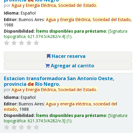
por
Agua
y
Energía
Eléctrica,
Sociedad
de
l
Estado
.
Idioma:
Español
Editor:
Buenos Aires:
Agua
y
Energía
Eléctrica,
Sociedad
de
l
Estado
,
1988
Disponibilidad:
Ítems disponibles para préstamo:
Signatura
topográfica:
621.374.5/A282/v.4
(1).
Hacer reserva
Agregar al carrito
Estacion transformadora San Antonio Oeste,
provincia
de
Río Negro.
por
Agua
y
Energía
Eléctrica,
Sociedad
de
l
Estado
.
Idioma:
Español
Editor:
Buenos Aires:
Agua
y
energía
eléctrica,
sociedad
de
l
estado
, 1988
Disponibilidad:
Ítems disponibles para préstamo:
Signatura
topográfica:
621.374.5/A282/v.3
(1).