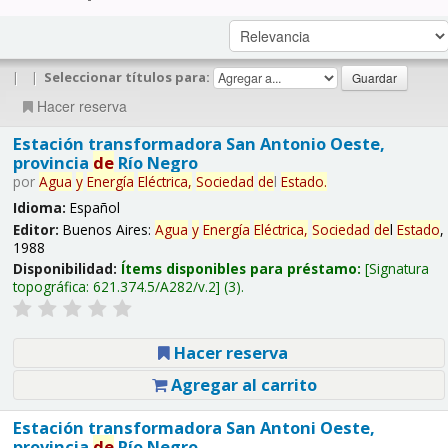
|
|
Seleccionar títulos para:
Hacer reserva
Estación transformadora San Antonio Oeste,
provincia
de
Río Negro
por
Agua
y
Energía
Eléctrica,
Sociedad
de
l
Estado
.
Idioma:
Español
Editor:
Buenos Aires:
Agua
y
Energía
Eléctrica,
Sociedad
de
l
Estado
,
1988
Disponibilidad:
Ítems disponibles para préstamo:
Signatura
topográfica:
621.374.5/A282/v.2
(3).
Hacer reserva
Agregar al carrito
Estación transformadora San Antoni Oeste,
provincia
de
Río Negro