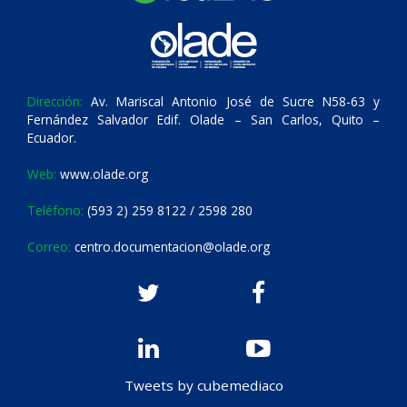
Dirección:
Av. Mariscal Antonio José de Sucre N58-63 y
Fernández Salvador Edif. Olade – San Carlos, Quito –
Ecuador.
Web:
www.olade.org
Teléfono:
(593 2) 259 8122 / 2598 280
Correo:
centro.documentacion@olade.org
Tweets by cubemediaco