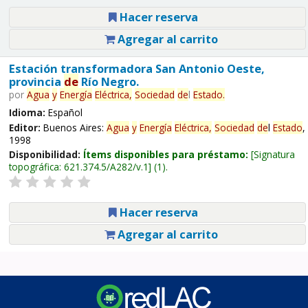
Hacer reserva
Agregar al carrito
Estación transformadora San Antonio Oeste,
provincia
de
Río Negro.
por
Agua
y
Energía
Eléctrica,
Sociedad
de
l
Estado
.
Idioma:
Español
Editor:
Buenos Aires:
Agua
y
Energía
Eléctrica,
Sociedad
de
l
Estado
,
1998
Disponibilidad:
Ítems disponibles para préstamo:
Signatura
topográfica:
621.374.5/A282/v.1
(1).
Hacer reserva
Agregar al carrito