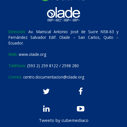
Dirección:
Av. Mariscal Antonio José de Sucre N58-63 y
Fernández Salvador Edif. Olade – San Carlos, Quito –
Ecuador.
Web:
www.olade.org
Teléfono:
(593 2) 259 8122 / 2598 280
Correo:
centro.documentacion@olade.org
Tweets by cubemediaco