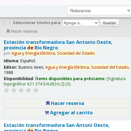
|
|
Seleccionar títulos para:
Hacer reserva
Estación transformadora San Antonio Oeste,
provincia
de
Río Negro
por
Agua
y
Energía
Eléctrica,
Sociedad
de
l
Estado
.
Idioma:
Español
Editor:
Buenos Aires:
Agua
y
Energía
Eléctrica,
Sociedad
de
l
Estado
,
1988
Disponibilidad:
Ítems disponibles para préstamo:
Signatura
topográfica:
621.374.5/A282/v.2
(3).
Hacer reserva
Agregar al carrito
Estación transformadora San Antoni Oeste,
provincia
de
Río Negro