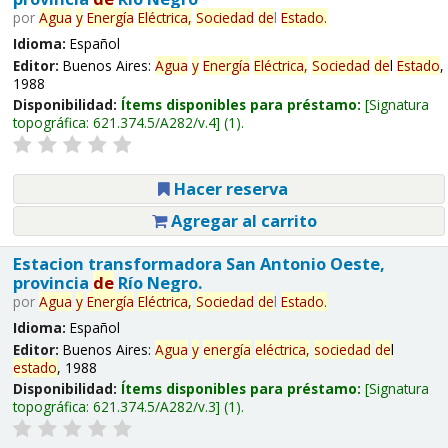
por
Agua
y
Energía
Eléctrica,
Sociedad
de
l
Estado
.
Idioma:
Español
Editor:
Buenos Aires:
Agua
y
Energía
Eléctrica,
Sociedad
de
l
Estado
,
1988
Disponibilidad:
Ítems disponibles para préstamo:
Signatura
topográfica:
621.374.5/A282/v.4
(1).
Hacer reserva
Agregar al carrito
Estacion transformadora San Antonio Oeste,
provincia
de
Río Negro.
por
Agua
y
Energía
Eléctrica,
Sociedad
de
l
Estado
.
Idioma:
Español
Editor:
Buenos Aires:
Agua
y
energía
eléctrica,
sociedad
de
l
estado
, 1988
Disponibilidad:
Ítems disponibles para préstamo:
Signatura
topográfica:
621.374.5/A282/v.3
(1).