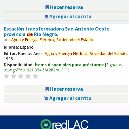
Hacer reserva
Agregar al carrito
Estación transformadora San Antonio Oeste,
provincia
de
Río Negro.
por
Agua
y
Energía
Eléctrica,
Sociedad
de
l
Estado
.
Idioma:
Español
Editor:
Buenos Aires:
Agua
y
Energía
Eléctrica,
Sociedad
de
l
Estado
,
1998
Disponibilidad:
Ítems disponibles para préstamo:
Signatura
topográfica:
621.374.5/A282/v.1
(1).
Hacer reserva
Agregar al carrito