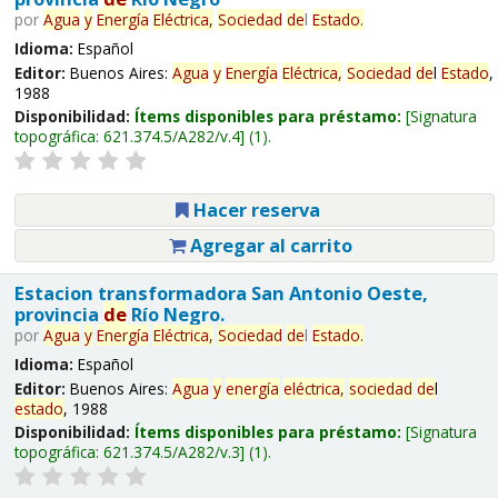
por
Agua
y
Energía
Eléctrica,
Sociedad
de
l
Estado
.
Idioma:
Español
Editor:
Buenos Aires:
Agua
y
Energía
Eléctrica,
Sociedad
de
l
Estado
,
1988
Disponibilidad:
Ítems disponibles para préstamo:
Signatura
topográfica:
621.374.5/A282/v.4
(1).
Hacer reserva
Agregar al carrito
Estacion transformadora San Antonio Oeste,
provincia
de
Río Negro.
por
Agua
y
Energía
Eléctrica,
Sociedad
de
l
Estado
.
Idioma:
Español
Editor:
Buenos Aires:
Agua
y
energía
eléctrica,
sociedad
de
l
estado
, 1988
Disponibilidad:
Ítems disponibles para préstamo:
Signatura
topográfica:
621.374.5/A282/v.3
(1).