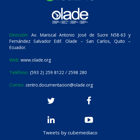
Dirección:
Av. Mariscal Antonio José de Sucre N58-63 y
Fernández Salvador Edif. Olade – San Carlos, Quito –
Ecuador.
Web:
www.olade.org
Teléfono:
(593 2) 259 8122 / 2598 280
Correo:
centro.documentacion@olade.org
Tweets by cubemediaco