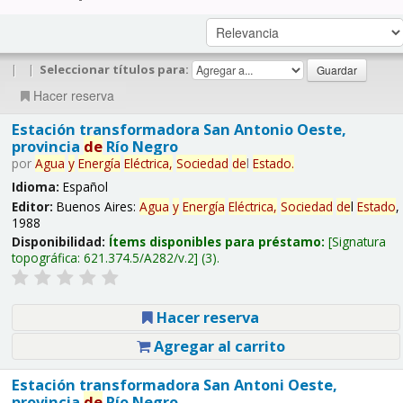
|
|
Seleccionar títulos para:
Hacer reserva
Estación transformadora San Antonio Oeste,
provincia
de
Río Negro
por
Agua
y
Energía
Eléctrica,
Sociedad
de
l
Estado
.
Idioma:
Español
Editor:
Buenos Aires:
Agua
y
Energía
Eléctrica,
Sociedad
de
l
Estado
,
1988
Disponibilidad:
Ítems disponibles para préstamo:
Signatura
topográfica:
621.374.5/A282/v.2
(3).
Hacer reserva
Agregar al carrito
Estación transformadora San Antoni Oeste,
provincia
de
Río Negro