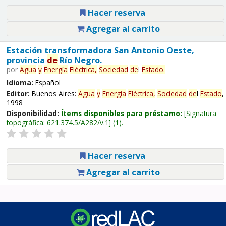
Hacer reserva
Agregar al carrito
Estación transformadora San Antonio Oeste,
provincia
de
Río Negro.
por
Agua
y
Energía
Eléctrica,
Sociedad
de
l
Estado
.
Idioma:
Español
Editor:
Buenos Aires:
Agua
y
Energía
Eléctrica,
Sociedad
de
l
Estado
,
1998
Disponibilidad:
Ítems disponibles para préstamo:
Signatura
topográfica:
621.374.5/A282/v.1
(1).
Hacer reserva
Agregar al carrito