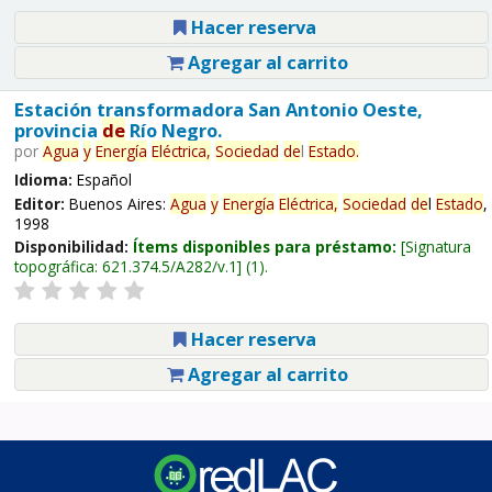
Hacer reserva
Agregar al carrito
Estación transformadora San Antonio Oeste,
provincia
de
Río Negro.
por
Agua
y
Energía
Eléctrica,
Sociedad
de
l
Estado
.
Idioma:
Español
Editor:
Buenos Aires:
Agua
y
Energía
Eléctrica,
Sociedad
de
l
Estado
,
1998
Disponibilidad:
Ítems disponibles para préstamo:
Signatura
topográfica:
621.374.5/A282/v.1
(1).
Hacer reserva
Agregar al carrito