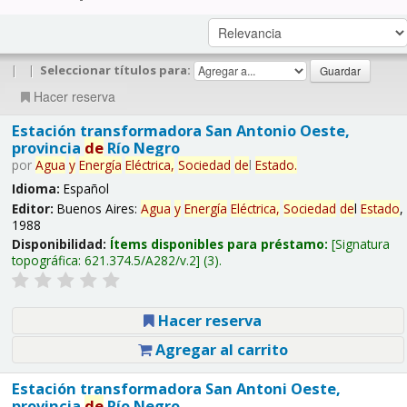
|
|
Seleccionar títulos para:
Hacer reserva
Estación transformadora San Antonio Oeste,
provincia
de
Río Negro
por
Agua
y
Energía
Eléctrica,
Sociedad
de
l
Estado
.
Idioma:
Español
Editor:
Buenos Aires:
Agua
y
Energía
Eléctrica,
Sociedad
de
l
Estado
,
1988
Disponibilidad:
Ítems disponibles para préstamo:
Signatura
topográfica:
621.374.5/A282/v.2
(3).
Hacer reserva
Agregar al carrito
Estación transformadora San Antoni Oeste,
provincia
de
Río Negro