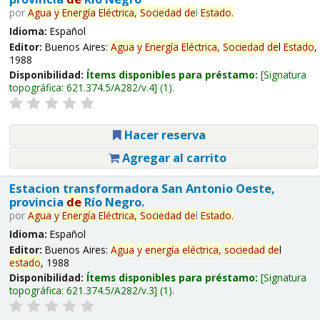
por
Agua
y
Energía
Eléctrica,
Sociedad
de
l
Estado
.
Idioma:
Español
Editor:
Buenos Aires:
Agua
y
Energía
Eléctrica,
Sociedad
de
l
Estado
,
1988
Disponibilidad:
Ítems disponibles para préstamo:
Signatura
topográfica:
621.374.5/A282/v.4
(1).
Hacer reserva
Agregar al carrito
Estacion transformadora San Antonio Oeste,
provincia
de
Río Negro.
por
Agua
y
Energía
Eléctrica,
Sociedad
de
l
Estado
.
Idioma:
Español
Editor:
Buenos Aires:
Agua
y
energía
eléctrica,
sociedad
de
l
estado
, 1988
Disponibilidad:
Ítems disponibles para préstamo:
Signatura
topográfica:
621.374.5/A282/v.3
(1).