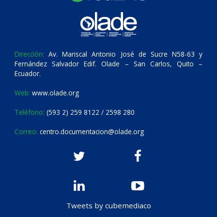
Dirección:
Av. Mariscal Antonio José de Sucre N58-63 y
Fernández Salvador Edif. Olade – San Carlos, Quito –
Ecuador.
Web:
www.olade.org
Teléfono:
(593 2) 259 8122 / 2598 280
Correo:
centro.documentacion@olade.org
Tweets by cubemediaco