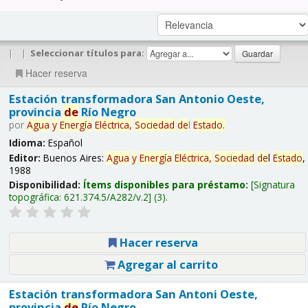
|
|
Seleccionar títulos para:
Hacer reserva
Estación transformadora San Antonio Oeste,
provincia
de
Río Negro
por
Agua
y
Energía
Eléctrica,
Sociedad
de
l
Estado
.
Idioma:
Español
Editor:
Buenos Aires:
Agua
y
Energía
Eléctrica,
Sociedad
de
l
Estado
,
1988
Disponibilidad:
Ítems disponibles para préstamo:
Signatura
topográfica:
621.374.5/A282/v.2
(3).
Hacer reserva
Agregar al carrito
Estación transformadora San Antoni Oeste,
provincia
de
Río Negro