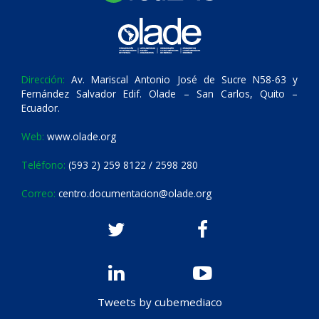
Dirección:
Av. Mariscal Antonio José de Sucre N58-63 y
Fernández Salvador Edif. Olade – San Carlos, Quito –
Ecuador.
Web:
www.olade.org
Teléfono:
(593 2) 259 8122 / 2598 280
Correo:
centro.documentacion@olade.org
Tweets by cubemediaco