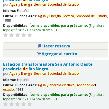
por
Agua
y
Energía
Eléctrica,
Sociedad
de
l
Estado
.
Idioma:
Español
Editor:
Buenos Aires:
Agua
y
Energía
Eléctrica,
Sociedad
de
l
Estado
,
1988
Disponibilidad:
Ítems disponibles para préstamo:
Signatura
topográfica:
621.374.5/A282/v.4
(1).
Hacer reserva
Agregar al carrito
Estacion transformadora San Antonio Oeste,
provincia
de
Río Negro.
por
Agua
y
Energía
Eléctrica,
Sociedad
de
l
Estado
.
Idioma:
Español
Editor:
Buenos Aires:
Agua
y
energía
eléctrica,
sociedad
de
l
estado
, 1988
Disponibilidad:
Ítems disponibles para préstamo:
Signatura
topográfica:
621.374.5/A282/v.3
(1).