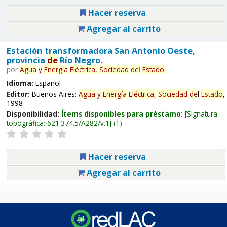
Hacer reserva
Agregar al carrito
Estación transformadora San Antonio Oeste,
provincia
de
Río Negro.
por
Agua
y
Energía
Eléctrica,
Sociedad
de
l
Estado
.
Idioma:
Español
Editor:
Buenos Aires:
Agua
y
Energía
Eléctrica,
Sociedad
de
l
Estado
,
1998
Disponibilidad:
Ítems disponibles para préstamo:
Signatura
topográfica:
621.374.5/A282/v.1
(1).
Hacer reserva
Agregar al carrito