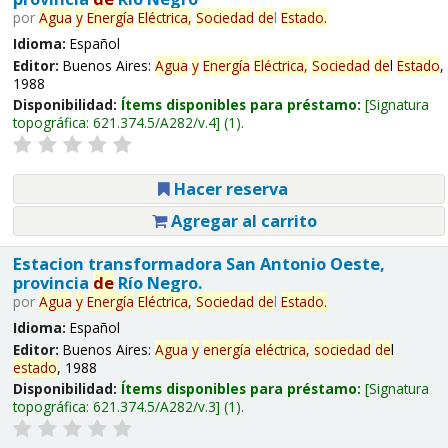
por
Agua
y
Energía
Eléctrica,
Sociedad
de
l
Estado
.
Idioma:
Español
Editor:
Buenos Aires:
Agua
y
Energía
Eléctrica,
Sociedad
de
l
Estado
,
1988
Disponibilidad:
Ítems disponibles para préstamo:
Signatura
topográfica:
621.374.5/A282/v.4
(1).
Hacer reserva
Agregar al carrito
Estacion transformadora San Antonio Oeste,
provincia
de
Río Negro.
por
Agua
y
Energía
Eléctrica,
Sociedad
de
l
Estado
.
Idioma:
Español
Editor:
Buenos Aires:
Agua
y
energía
eléctrica,
sociedad
de
l
estado
, 1988
Disponibilidad:
Ítems disponibles para préstamo:
Signatura
topográfica:
621.374.5/A282/v.3
(1).