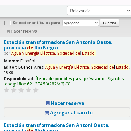
|
|
Seleccionar títulos para:
Hacer reserva
Estación transformadora San Antonio Oeste,
provincia
de
Río Negro
por
Agua
y
Energía
Eléctrica,
Sociedad
de
l
Estado
.
Idioma:
Español
Editor:
Buenos Aires:
Agua
y
Energía
Eléctrica,
Sociedad
de
l
Estado
,
1988
Disponibilidad:
Ítems disponibles para préstamo:
Signatura
topográfica:
621.374.5/A282/v.2
(3).
Hacer reserva
Agregar al carrito
Estación transformadora San Antoni Oeste,
provincia
de
Río Negro