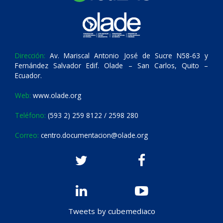
Dirección:
Av. Mariscal Antonio José de Sucre N58-63 y
Fernández Salvador Edif. Olade – San Carlos, Quito –
Ecuador.
Web:
www.olade.org
Teléfono:
(593 2) 259 8122 / 2598 280
Correo:
centro.documentacion@olade.org
Tweets by cubemediaco