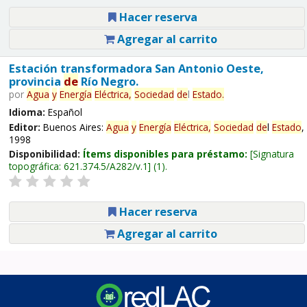
Hacer reserva
Agregar al carrito
Estación transformadora San Antonio Oeste,
provincia
de
Río Negro.
por
Agua
y
Energía
Eléctrica,
Sociedad
de
l
Estado
.
Idioma:
Español
Editor:
Buenos Aires:
Agua
y
Energía
Eléctrica,
Sociedad
de
l
Estado
,
1998
Disponibilidad:
Ítems disponibles para préstamo:
Signatura
topográfica:
621.374.5/A282/v.1
(1).
Hacer reserva
Agregar al carrito