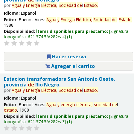
por
Agua
y
Energía
Eléctrica,
Sociedad
de
l
Estado
.
Idioma:
Español
Editor:
Buenos Aires:
Agua
y
Energía
Eléctrica,
Sociedad
de
l
Estado
,
1988
Disponibilidad:
Ítems disponibles para préstamo:
Signatura
topográfica:
621.374.5/A282/v.4
(1).
Hacer reserva
Agregar al carrito
Estacion transformadora San Antonio Oeste,
provincia
de
Río Negro.
por
Agua
y
Energía
Eléctrica,
Sociedad
de
l
Estado
.
Idioma:
Español
Editor:
Buenos Aires:
Agua
y
energía
eléctrica,
sociedad
de
l
estado
, 1988
Disponibilidad:
Ítems disponibles para préstamo:
Signatura
topográfica:
621.374.5/A282/v.3
(1).