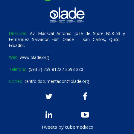
Dirección:
Av. Mariscal Antonio José de Sucre N58-63 y
Fernández Salvador Edif. Olade – San Carlos, Quito –
Ecuador.
Web:
www.olade.org
Teléfono:
(593 2) 259 8122 / 2598 280
Correo:
centro.documentacion@olade.org
Tweets by cubemediaco