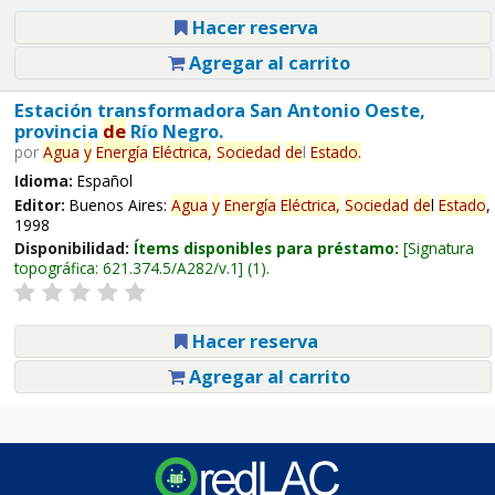
Hacer reserva
Agregar al carrito
Estación transformadora San Antonio Oeste,
provincia
de
Río Negro.
por
Agua
y
Energía
Eléctrica,
Sociedad
de
l
Estado
.
Idioma:
Español
Editor:
Buenos Aires:
Agua
y
Energía
Eléctrica,
Sociedad
de
l
Estado
,
1998
Disponibilidad:
Ítems disponibles para préstamo:
Signatura
topográfica:
621.374.5/A282/v.1
(1).
Hacer reserva
Agregar al carrito