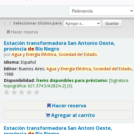
|
|
Seleccionar títulos para:
Hacer reserva
Estación transformadora San Antonio Oeste,
provincia
de
Río Negro
por
Agua
y
Energía
Eléctrica,
Sociedad
de
l
Estado
.
Idioma:
Español
Editor:
Buenos Aires:
Agua
y
Energía
Eléctrica,
Sociedad
de
l
Estado
,
1988
Disponibilidad:
Ítems disponibles para préstamo:
Signatura
topográfica:
621.374.5/A282/v.2
(3).
Hacer reserva
Agregar al carrito
Estación transformadora San Antoni Oeste,
provincia
de
Río Negro