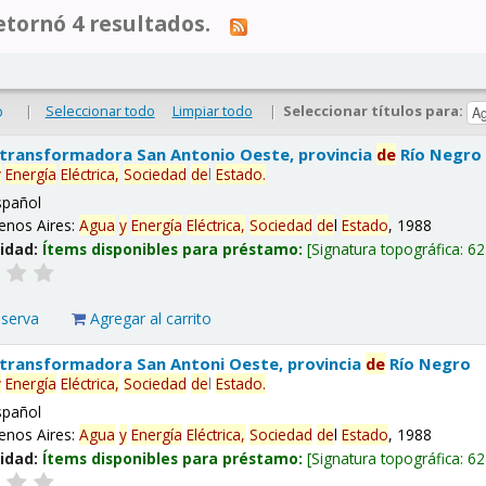
tornó 4 resultados.
|
Seleccionar todo
Limpiar todo
|
Seleccionar títulos para:
o
 transformadora San Antonio Oeste, provincia
de
Río Negro
y
Energía
Eléctrica,
Sociedad
de
l
Estado
.
spañol
enos Aires:
Agua
y
Energía
Eléctrica,
Sociedad
de
l
Estado
, 1988
lidad:
Ítems disponibles para préstamo:
Signatura topográfica:
62
eserva
Agregar al carrito
 transformadora San Antoni Oeste, provincia
de
Río Negro
y
Energía
Eléctrica,
Sociedad
de
l
Estado
.
spañol
enos Aires:
Agua
y
Energía
Eléctrica,
Sociedad
de
l
Estado
, 1988
lidad:
Ítems disponibles para préstamo:
Signatura topográfica:
62