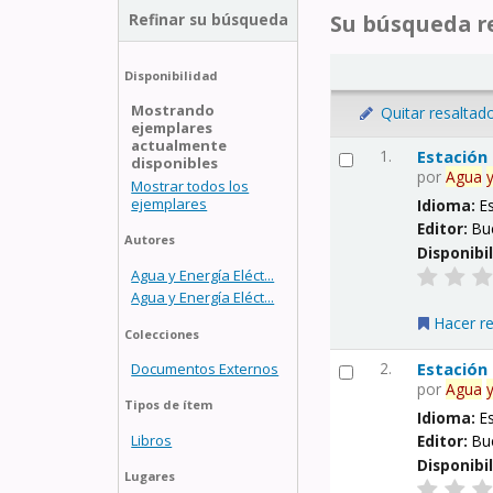
Refinar su búsqueda
Su búsqueda re
Disponibilidad
Mostrando
Quitar resaltad
ejemplares
actualmente
1.
Estación
disponibles
por
Agua
Mostrar todos los
ejemplares
Idioma:
E
Editor:
Bu
Autores
Disponibi
Agua y Energía Eléct...
Agua y Energía Eléct...
Hacer r
Colecciones
2.
Estación
Documentos Externos
por
Agua
Tipos de ítem
Idioma:
E
Libros
Editor:
Bu
Disponibi
Lugares