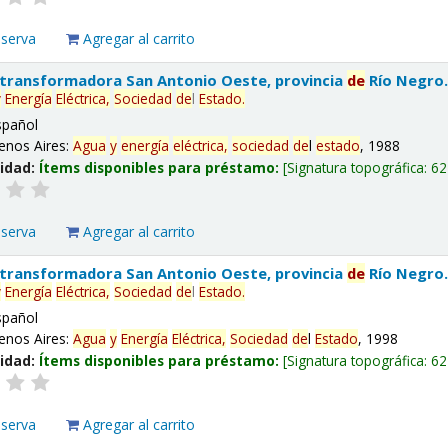
eserva
Agregar al carrito
 transformadora San Antonio Oeste, provincia
de
Río Negro
y
Energía
Eléctrica,
Sociedad
de
l
Estado
.
spañol
enos Aires:
Agua
y
energía
eléctrica,
sociedad
de
l
estado
, 1988
lidad:
Ítems disponibles para préstamo:
Signatura topográfica:
62
eserva
Agregar al carrito
 transformadora San Antonio Oeste, provincia
de
Río Negro
y
Energía
Eléctrica,
Sociedad
de
l
Estado
.
spañol
enos Aires:
Agua
y
Energía
Eléctrica,
Sociedad
de
l
Estado
, 1998
lidad:
Ítems disponibles para préstamo:
Signatura topográfica:
62
eserva
Agregar al carrito