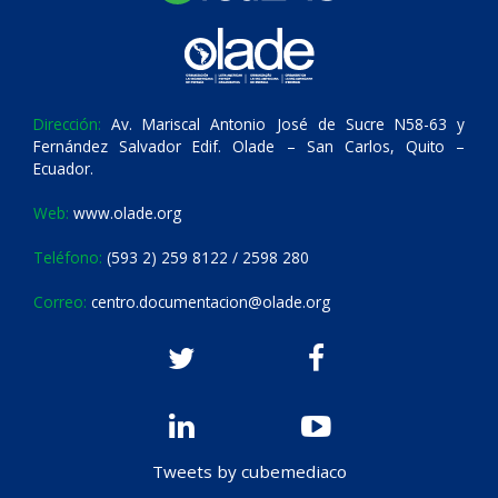
Dirección:
Av. Mariscal Antonio José de Sucre N58-63 y
Fernández Salvador Edif. Olade – San Carlos, Quito –
Ecuador.
Web:
www.olade.org
Teléfono:
(593 2) 259 8122 / 2598 280
Correo:
centro.documentacion@olade.org
Tweets by cubemediaco