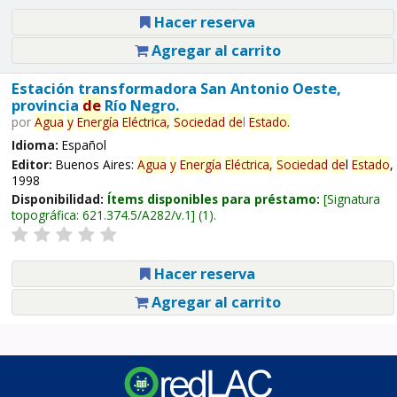
Hacer reserva
Agregar al carrito
Estación transformadora San Antonio Oeste,
provincia
de
Río Negro.
por
Agua
y
Energía
Eléctrica,
Sociedad
de
l
Estado
.
Idioma:
Español
Editor:
Buenos Aires:
Agua
y
Energía
Eléctrica,
Sociedad
de
l
Estado
,
1998
Disponibilidad:
Ítems disponibles para préstamo:
Signatura
topográfica:
621.374.5/A282/v.1
(1).
Hacer reserva
Agregar al carrito