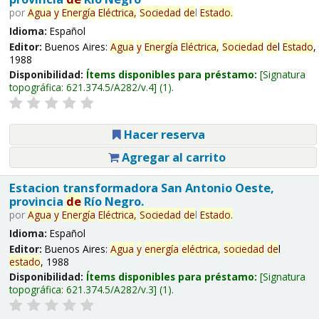
por
Agua
y
Energía
Eléctrica,
Sociedad
de
l
Estado
.
Idioma:
Español
Editor:
Buenos Aires:
Agua
y
Energía
Eléctrica,
Sociedad
de
l
Estado
,
1988
Disponibilidad:
Ítems disponibles para préstamo:
Signatura
topográfica:
621.374.5/A282/v.4
(1).
Hacer reserva
Agregar al carrito
Estacion transformadora San Antonio Oeste,
provincia
de
Río Negro.
por
Agua
y
Energía
Eléctrica,
Sociedad
de
l
Estado
.
Idioma:
Español
Editor:
Buenos Aires:
Agua
y
energía
eléctrica,
sociedad
de
l
estado
, 1988
Disponibilidad:
Ítems disponibles para préstamo:
Signatura
topográfica:
621.374.5/A282/v.3
(1).