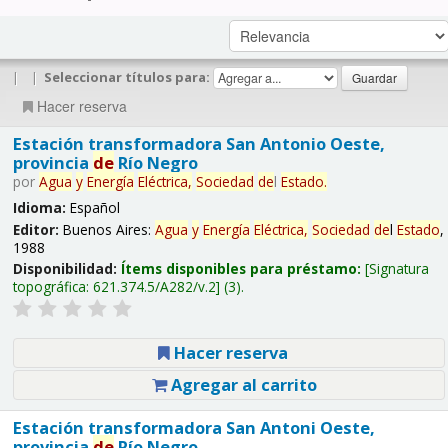
|
|
Seleccionar títulos para:
Hacer reserva
Estación transformadora San Antonio Oeste,
provincia
de
Río Negro
por
Agua
y
Energía
Eléctrica,
Sociedad
de
l
Estado
.
Idioma:
Español
Editor:
Buenos Aires:
Agua
y
Energía
Eléctrica,
Sociedad
de
l
Estado
,
1988
Disponibilidad:
Ítems disponibles para préstamo:
Signatura
topográfica:
621.374.5/A282/v.2
(3).
Hacer reserva
Agregar al carrito
Estación transformadora San Antoni Oeste,
provincia
de
Río Negro