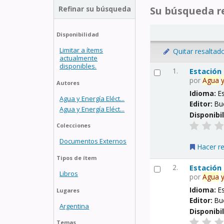
Refinar su búsqueda
Su búsqueda re
Disponibilidad
Limitar a ítems
Quitar resaltad
actualmente
disponibles.
1.
Estación
por
Agua
Autores
Idioma:
E
Agua y Energía Eléct...
Editor:
Bu
Agua y Energía Eléct...
Disponibi
Colecciones
Documentos Externos
Hacer r
Tipos de ítem
2.
Estación
Libros
por
Agua
Idioma:
E
Lugares
Editor:
Bu
Argentina
Disponibi
Temas