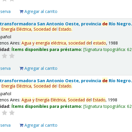
eserva
Agregar al carrito
 transformadora San Antonio Oeste, provincia
de
Río Negro
y
Energía
Eléctrica,
Sociedad
de
l
Estado
.
spañol
enos Aires:
Agua
y
energía
eléctrica,
sociedad
de
l
estado
, 1988
lidad:
Ítems disponibles para préstamo:
Signatura topográfica:
62
eserva
Agregar al carrito
 transformadora San Antonio Oeste, provincia
de
Río Negro
y
Energía
Eléctrica,
Sociedad
de
l
Estado
.
spañol
enos Aires:
Agua
y
Energía
Eléctrica,
Sociedad
de
l
Estado
, 1998
lidad:
Ítems disponibles para préstamo:
Signatura topográfica:
62
eserva
Agregar al carrito