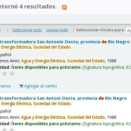
tornó 4 resultados.
|
Seleccionar todo
Limpiar todo
|
Seleccionar títulos para:
o
 transformadora San Antonio Oeste, provincia
de
Río Negro
y
Energía
Eléctrica,
Sociedad
de
l
Estado
.
spañol
enos Aires:
Agua
y
Energía
Eléctrica,
Sociedad
de
l
Estado
, 1988
lidad:
Ítems disponibles para préstamo:
Signatura topográfica:
62
eserva
Agregar al carrito
 transformadora San Antoni Oeste, provincia
de
Río Negro
y
Energía
Eléctrica,
Sociedad
de
l
Estado
.
spañol
enos Aires:
Agua
y
Energía
Eléctrica,
Sociedad
de
l
Estado
, 1988
lidad:
Ítems disponibles para préstamo:
Signatura topográfica:
62