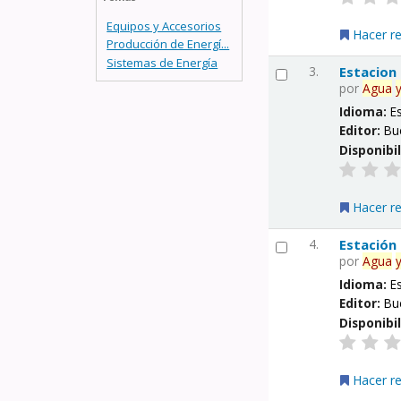
Equipos y Accesorios
Hacer r
Producción de Energí...
Sistemas de Energía
3.
Estacion
por
Agua
Idioma:
E
Editor:
Bu
Disponibi
Hacer r
4.
Estación
por
Agua
Idioma:
E
Editor:
Bu
Disponibi
Hacer r