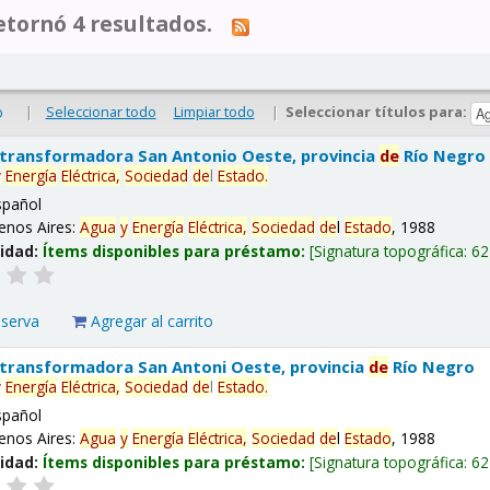
tornó 4 resultados.
|
Seleccionar todo
Limpiar todo
|
Seleccionar títulos para:
o
 transformadora San Antonio Oeste, provincia
de
Río Negro
y
Energía
Eléctrica,
Sociedad
de
l
Estado
.
spañol
enos Aires:
Agua
y
Energía
Eléctrica,
Sociedad
de
l
Estado
, 1988
lidad:
Ítems disponibles para préstamo:
Signatura topográfica:
62
eserva
Agregar al carrito
 transformadora San Antoni Oeste, provincia
de
Río Negro
y
Energía
Eléctrica,
Sociedad
de
l
Estado
.
spañol
enos Aires:
Agua
y
Energía
Eléctrica,
Sociedad
de
l
Estado
, 1988
lidad:
Ítems disponibles para préstamo:
Signatura topográfica:
62