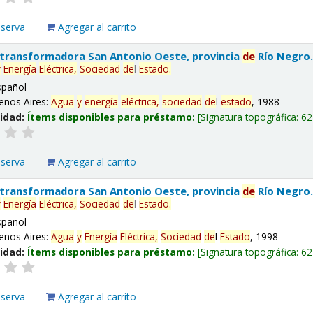
eserva
Agregar al carrito
 transformadora San Antonio Oeste, provincia
de
Río Negro
y
Energía
Eléctrica,
Sociedad
de
l
Estado
.
spañol
enos Aires:
Agua
y
energía
eléctrica,
sociedad
de
l
estado
, 1988
lidad:
Ítems disponibles para préstamo:
Signatura topográfica:
62
eserva
Agregar al carrito
 transformadora San Antonio Oeste, provincia
de
Río Negro
y
Energía
Eléctrica,
Sociedad
de
l
Estado
.
spañol
enos Aires:
Agua
y
Energía
Eléctrica,
Sociedad
de
l
Estado
, 1998
lidad:
Ítems disponibles para préstamo:
Signatura topográfica:
62
eserva
Agregar al carrito