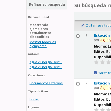
Refinar su búsqueda
Su búsqueda re
Disponibilidad
Mostrando
Quitar resaltad
ejemplares
actualmente
1.
Estación
disponibles
por
Agua
Mostrar todos los
ejemplares
Idioma:
E
Editor:
Bu
Autores
Disponibi
Agua y Energía Eléct...
Agua y Energía Eléct...
Hacer r
Colecciones
2.
Estación
Documentos Externos
por
Agua
Tipos de ítem
Idioma:
E
Libros
Editor:
Bu
Disponibi
Lugares