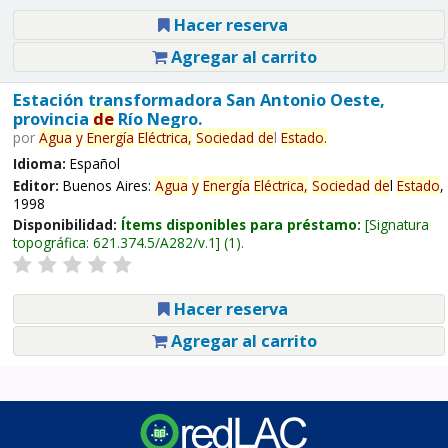
Hacer reserva
Agregar al carrito
Estación transformadora San Antonio Oeste,
provincia
de
Río Negro.
por
Agua
y
Energía
Eléctrica,
Sociedad
de
l
Estado
.
Idioma:
Español
Editor:
Buenos Aires:
Agua
y
Energía
Eléctrica,
Sociedad
de
l
Estado
,
1998
Disponibilidad:
Ítems disponibles para préstamo:
Signatura
topográfica:
621.374.5/A282/v.1
(1).
Hacer reserva
Agregar al carrito