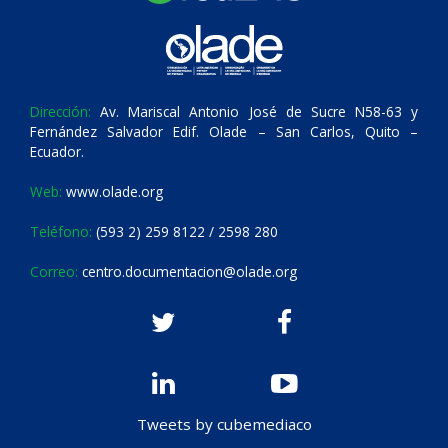
Dirección:
Av. Mariscal Antonio José de Sucre N58-63 y
Fernández Salvador Edif. Olade – San Carlos, Quito –
Ecuador.
Web:
www.olade.org
Teléfono:
(593 2) 259 8122 / 2598 280
Correo:
centro.documentacion@olade.org
Tweets by cubemediaco