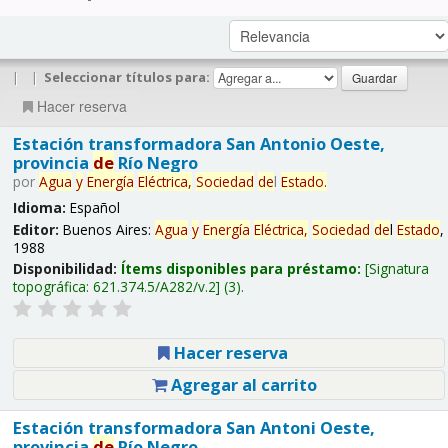
|
|
Seleccionar títulos para:
Hacer reserva
Estación transformadora San Antonio Oeste,
provincia
de
Río Negro
por
Agua
y
Energía
Eléctrica,
Sociedad
de
l
Estado
.
Idioma:
Español
Editor:
Buenos Aires:
Agua
y
Energía
Eléctrica,
Sociedad
de
l
Estado
,
1988
Disponibilidad:
Ítems disponibles para préstamo:
Signatura
topográfica:
621.374.5/A282/v.2
(3).
Hacer reserva
Agregar al carrito
Estación transformadora San Antoni Oeste,
provincia
de
Río Negro