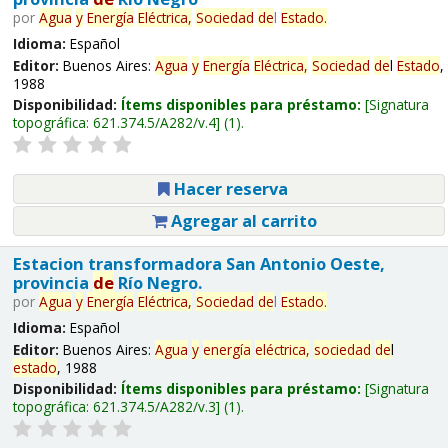
por
Agua
y
Energía
Eléctrica,
Sociedad
de
l
Estado
.
Idioma:
Español
Editor:
Buenos Aires:
Agua
y
Energía
Eléctrica,
Sociedad
de
l
Estado
,
1988
Disponibilidad:
Ítems disponibles para préstamo:
Signatura
topográfica:
621.374.5/A282/v.4
(1).
Hacer reserva
Agregar al carrito
Estacion transformadora San Antonio Oeste,
provincia
de
Río Negro.
por
Agua
y
Energía
Eléctrica,
Sociedad
de
l
Estado
.
Idioma:
Español
Editor:
Buenos Aires:
Agua
y
energía
eléctrica,
sociedad
de
l
estado
, 1988
Disponibilidad:
Ítems disponibles para préstamo:
Signatura
topográfica:
621.374.5/A282/v.3
(1).