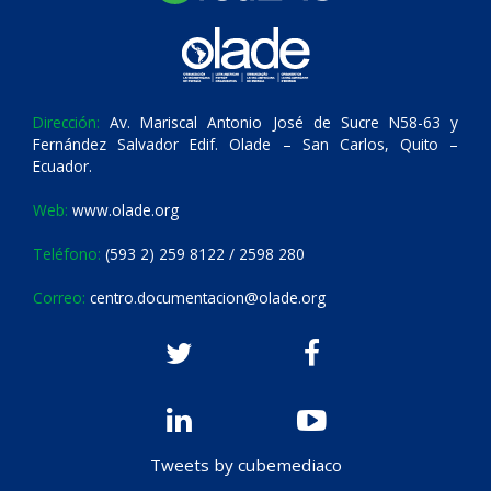
Dirección:
Av. Mariscal Antonio José de Sucre N58-63 y
Fernández Salvador Edif. Olade – San Carlos, Quito –
Ecuador.
Web:
www.olade.org
Teléfono:
(593 2) 259 8122 / 2598 280
Correo:
centro.documentacion@olade.org
Tweets by cubemediaco