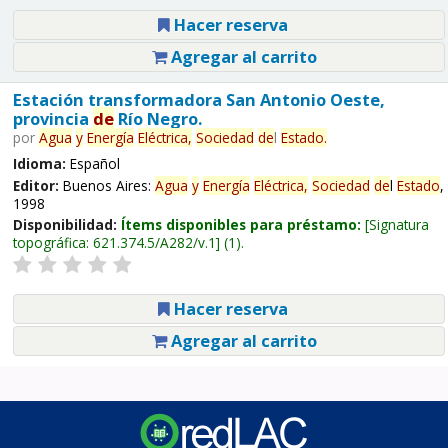
Hacer reserva
Agregar al carrito
Estación transformadora San Antonio Oeste,
provincia
de
Río Negro.
por
Agua
y
Energía
Eléctrica,
Sociedad
de
l
Estado
.
Idioma:
Español
Editor:
Buenos Aires:
Agua
y
Energía
Eléctrica,
Sociedad
de
l
Estado
,
1998
Disponibilidad:
Ítems disponibles para préstamo:
Signatura
topográfica:
621.374.5/A282/v.1
(1).
Hacer reserva
Agregar al carrito