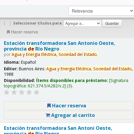
|
|
Seleccionar títulos para:
Hacer reserva
Estación transformadora San Antonio Oeste,
provincia
de
Río Negro
por
Agua
y
Energía
Eléctrica,
Sociedad
de
l
Estado
.
Idioma:
Español
Editor:
Buenos Aires:
Agua
y
Energía
Eléctrica,
Sociedad
de
l
Estado
,
1988
Disponibilidad:
Ítems disponibles para préstamo:
Signatura
topográfica:
621.374.5/A282/v.2
(3).
Hacer reserva
Agregar al carrito
Estación transformadora San Antoni Oeste,
provincia
de
Río Negro