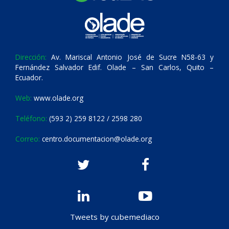
Dirección:
Av. Mariscal Antonio José de Sucre N58-63 y
Fernández Salvador Edif. Olade – San Carlos, Quito –
Ecuador.
Web:
www.olade.org
Teléfono:
(593 2) 259 8122 / 2598 280
Correo:
centro.documentacion@olade.org
Tweets by cubemediaco