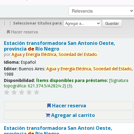
|
|
Seleccionar títulos para:
Hacer reserva
Estación transformadora San Antonio Oeste,
provincia
de
Río Negro
por
Agua
y
Energía
Eléctrica,
Sociedad
de
l
Estado
.
Idioma:
Español
Editor:
Buenos Aires:
Agua
y
Energía
Eléctrica,
Sociedad
de
l
Estado
,
1988
Disponibilidad:
Ítems disponibles para préstamo:
Signatura
topográfica:
621.374.5/A282/v.2
(3).
Hacer reserva
Agregar al carrito
Estación transformadora San Antoni Oeste,
provincia
de
Río Negro