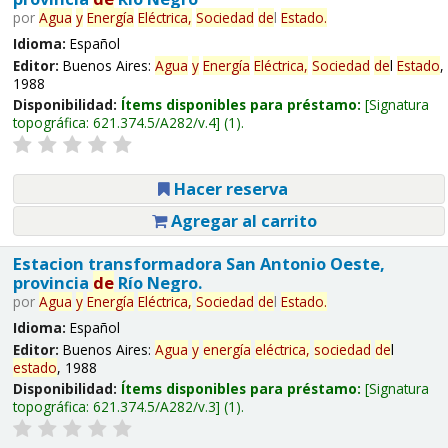
por
Agua
y
Energía
Eléctrica,
Sociedad
de
l
Estado
.
Idioma:
Español
Editor:
Buenos Aires:
Agua
y
Energía
Eléctrica,
Sociedad
de
l
Estado
,
1988
Disponibilidad:
Ítems disponibles para préstamo:
Signatura
topográfica:
621.374.5/A282/v.4
(1).
Hacer reserva
Agregar al carrito
Estacion transformadora San Antonio Oeste,
provincia
de
Río Negro.
por
Agua
y
Energía
Eléctrica,
Sociedad
de
l
Estado
.
Idioma:
Español
Editor:
Buenos Aires:
Agua
y
energía
eléctrica,
sociedad
de
l
estado
, 1988
Disponibilidad:
Ítems disponibles para préstamo:
Signatura
topográfica:
621.374.5/A282/v.3
(1).