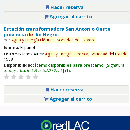
Hacer reserva
Agregar al carrito
Estación transformadora San Antonio Oeste,
provincia
de
Río Negro.
por
Agua
y
Energía
Eléctrica,
Sociedad
de
l
Estado
.
Idioma:
Español
Editor:
Buenos Aires:
Agua
y
Energía
Eléctrica,
Sociedad
de
l
Estado
,
1998
Disponibilidad:
Ítems disponibles para préstamo:
Signatura
topográfica:
621.374.5/A282/v.1
(1).
Hacer reserva
Agregar al carrito