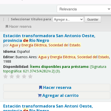
|
|
Seleccionar títulos para:
Hacer reserva
Estación transformadora San Antonio Oeste,
provincia
de
Río Negro
por
Agua
y
Energía
Eléctrica,
Sociedad
de
l
Estado
.
Idioma:
Español
Editor:
Buenos Aires:
Agua
y
Energía
Eléctrica,
Sociedad
de
l
Estado
,
1988
Disponibilidad:
Ítems disponibles para préstamo:
Signatura
topográfica:
621.374.5/A282/v.2
(3).
Hacer reserva
Agregar al carrito
Estación transformadora San Antoni Oeste,
provincia
de
Río Negro