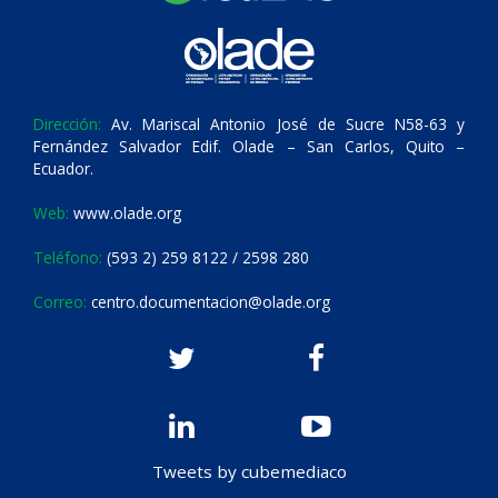
Dirección:
Av. Mariscal Antonio José de Sucre N58-63 y
Fernández Salvador Edif. Olade – San Carlos, Quito –
Ecuador.
Web:
www.olade.org
Teléfono:
(593 2) 259 8122 / 2598 280
Correo:
centro.documentacion@olade.org
Tweets by cubemediaco