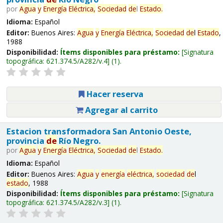
por
Agua
y
Energía
Eléctrica,
Sociedad
de
l
Estado
.
Idioma:
Español
Editor:
Buenos Aires:
Agua
y
Energía
Eléctrica,
Sociedad
de
l
Estado
,
1988
Disponibilidad:
Ítems disponibles para préstamo:
Signatura
topográfica:
621.374.5/A282/v.4
(1).
Hacer reserva
Agregar al carrito
Estacion transformadora San Antonio Oeste,
provincia
de
Río Negro.
por
Agua
y
Energía
Eléctrica,
Sociedad
de
l
Estado
.
Idioma:
Español
Editor:
Buenos Aires:
Agua
y
energía
eléctrica,
sociedad
de
l
estado
, 1988
Disponibilidad:
Ítems disponibles para préstamo:
Signatura
topográfica:
621.374.5/A282/v.3
(1).