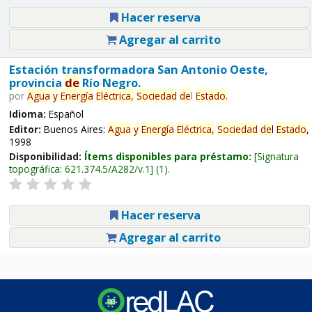
Hacer reserva
Agregar al carrito
Estación transformadora San Antonio Oeste,
provincia
de
Río Negro.
por
Agua
y
Energía
Eléctrica,
Sociedad
de
l
Estado
.
Idioma:
Español
Editor:
Buenos Aires:
Agua
y
Energía
Eléctrica,
Sociedad
de
l
Estado
,
1998
Disponibilidad:
Ítems disponibles para préstamo:
Signatura
topográfica:
621.374.5/A282/v.1
(1).
Hacer reserva
Agregar al carrito