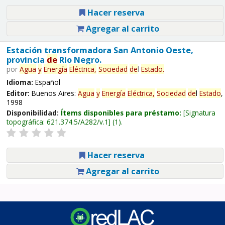
Hacer reserva
Agregar al carrito
Estación transformadora San Antonio Oeste,
provincia
de
Río Negro.
por
Agua
y
Energía
Eléctrica,
Sociedad
de
l
Estado
.
Idioma:
Español
Editor:
Buenos Aires:
Agua
y
Energía
Eléctrica,
Sociedad
de
l
Estado
,
1998
Disponibilidad:
Ítems disponibles para préstamo:
Signatura
topográfica:
621.374.5/A282/v.1
(1).
Hacer reserva
Agregar al carrito