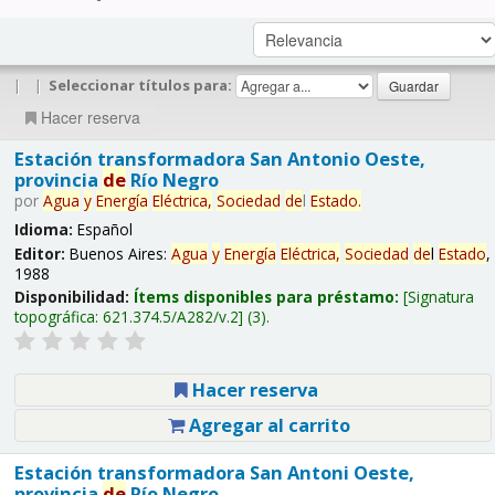
|
|
Seleccionar títulos para:
Hacer reserva
Estación transformadora San Antonio Oeste,
provincia
de
Río Negro
por
Agua
y
Energía
Eléctrica,
Sociedad
de
l
Estado
.
Idioma:
Español
Editor:
Buenos Aires:
Agua
y
Energía
Eléctrica,
Sociedad
de
l
Estado
,
1988
Disponibilidad:
Ítems disponibles para préstamo:
Signatura
topográfica:
621.374.5/A282/v.2
(3).
Hacer reserva
Agregar al carrito
Estación transformadora San Antoni Oeste,
provincia
de
Río Negro