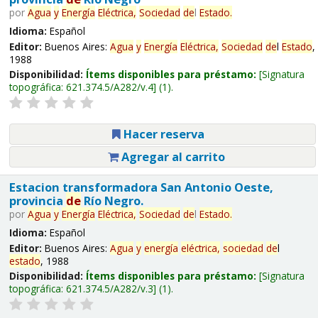
por
Agua
y
Energía
Eléctrica,
Sociedad
de
l
Estado
.
Idioma:
Español
Editor:
Buenos Aires:
Agua
y
Energía
Eléctrica,
Sociedad
de
l
Estado
,
1988
Disponibilidad:
Ítems disponibles para préstamo:
Signatura
topográfica:
621.374.5/A282/v.4
(1).
Hacer reserva
Agregar al carrito
Estacion transformadora San Antonio Oeste,
provincia
de
Río Negro.
por
Agua
y
Energía
Eléctrica,
Sociedad
de
l
Estado
.
Idioma:
Español
Editor:
Buenos Aires:
Agua
y
energía
eléctrica,
sociedad
de
l
estado
, 1988
Disponibilidad:
Ítems disponibles para préstamo:
Signatura
topográfica:
621.374.5/A282/v.3
(1).