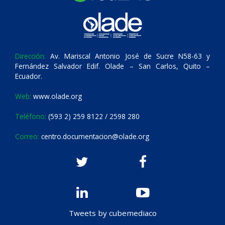
Dirección:
Av. Mariscal Antonio José de Sucre N58-63 y
Fernández Salvador Edif. Olade – San Carlos, Quito –
Ecuador.
Web:
www.olade.org
Teléfono:
(593 2) 259 8122 / 2598 280
Correo:
centro.documentacion@olade.org
Tweets by cubemediaco