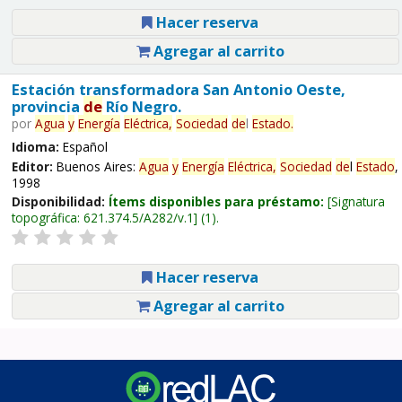
Hacer reserva
Agregar al carrito
Estación transformadora San Antonio Oeste,
provincia
de
Río Negro.
por
Agua
y
Energía
Eléctrica,
Sociedad
de
l
Estado
.
Idioma:
Español
Editor:
Buenos Aires:
Agua
y
Energía
Eléctrica,
Sociedad
de
l
Estado
,
1998
Disponibilidad:
Ítems disponibles para préstamo:
Signatura
topográfica:
621.374.5/A282/v.1
(1).
Hacer reserva
Agregar al carrito