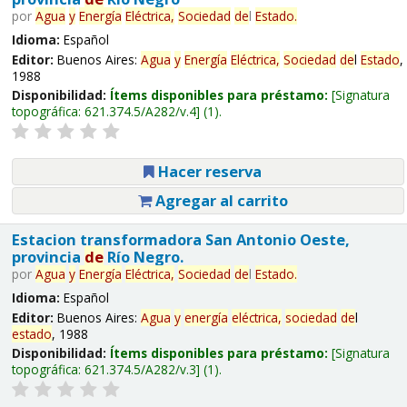
por
Agua
y
Energía
Eléctrica,
Sociedad
de
l
Estado
.
Idioma:
Español
Editor:
Buenos Aires:
Agua
y
Energía
Eléctrica,
Sociedad
de
l
Estado
,
1988
Disponibilidad:
Ítems disponibles para préstamo:
Signatura
topográfica:
621.374.5/A282/v.4
(1).
Hacer reserva
Agregar al carrito
Estacion transformadora San Antonio Oeste,
provincia
de
Río Negro.
por
Agua
y
Energía
Eléctrica,
Sociedad
de
l
Estado
.
Idioma:
Español
Editor:
Buenos Aires:
Agua
y
energía
eléctrica,
sociedad
de
l
estado
, 1988
Disponibilidad:
Ítems disponibles para préstamo:
Signatura
topográfica:
621.374.5/A282/v.3
(1).