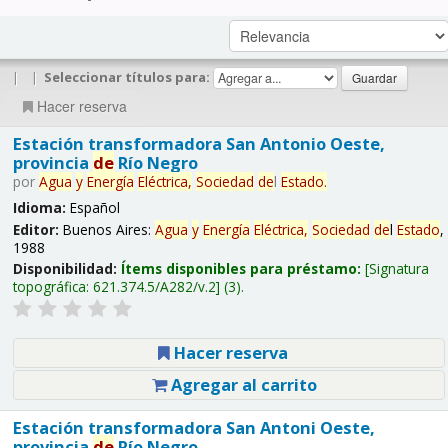
|
|
Seleccionar títulos para:
Hacer reserva
Estación transformadora San Antonio Oeste,
provincia
de
Río Negro
por
Agua
y
Energía
Eléctrica,
Sociedad
de
l
Estado
.
Idioma:
Español
Editor:
Buenos Aires:
Agua
y
Energía
Eléctrica,
Sociedad
de
l
Estado
,
1988
Disponibilidad:
Ítems disponibles para préstamo:
Signatura
topográfica:
621.374.5/A282/v.2
(3).
Hacer reserva
Agregar al carrito
Estación transformadora San Antoni Oeste,
provincia
de
Río Negro