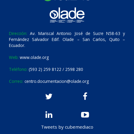
Dirección:
Av. Mariscal Antonio José de Sucre N58-63 y
Fernández Salvador Edif. Olade – San Carlos, Quito –
Ecuador.
Web:
www.olade.org
Teléfono:
(593 2) 259 8122 / 2598 280
Correo:
centro.documentacion@olade.org
Tweets by cubemediaco