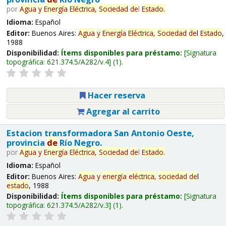
por
Agua
y
Energía
Eléctrica,
Sociedad
de
l
Estado
.
Idioma:
Español
Editor:
Buenos Aires:
Agua
y
Energía
Eléctrica,
Sociedad
de
l
Estado
,
1988
Disponibilidad:
Ítems disponibles para préstamo:
Signatura
topográfica:
621.374.5/A282/v.4
(1).
Hacer reserva
Agregar al carrito
Estacion transformadora San Antonio Oeste,
provincia
de
Río Negro.
por
Agua
y
Energía
Eléctrica,
Sociedad
de
l
Estado
.
Idioma:
Español
Editor:
Buenos Aires:
Agua
y
energía
eléctrica,
sociedad
de
l
estado
, 1988
Disponibilidad:
Ítems disponibles para préstamo:
Signatura
topográfica:
621.374.5/A282/v.3
(1).