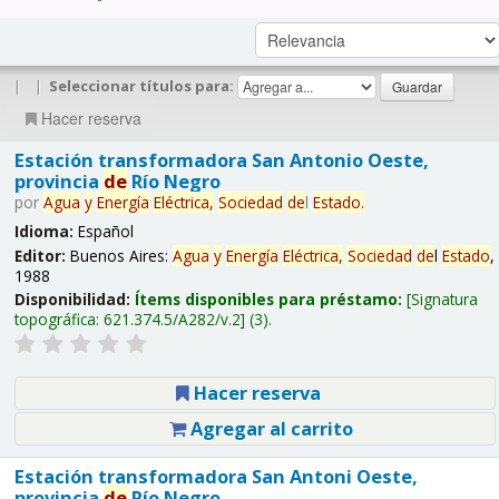
|
|
Seleccionar títulos para:
Hacer reserva
Estación transformadora San Antonio Oeste,
provincia
de
Río Negro
por
Agua
y
Energía
Eléctrica,
Sociedad
de
l
Estado
.
Idioma:
Español
Editor:
Buenos Aires:
Agua
y
Energía
Eléctrica,
Sociedad
de
l
Estado
,
1988
Disponibilidad:
Ítems disponibles para préstamo:
Signatura
topográfica:
621.374.5/A282/v.2
(3).
Hacer reserva
Agregar al carrito
Estación transformadora San Antoni Oeste,
provincia
de
Río Negro