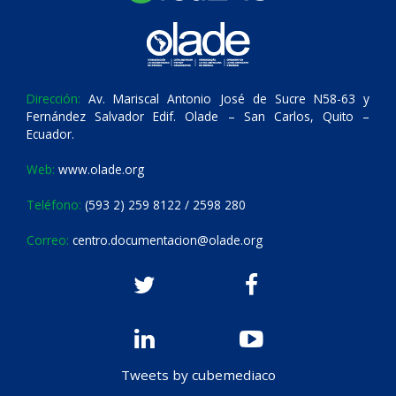
Dirección:
Av. Mariscal Antonio José de Sucre N58-63 y
Fernández Salvador Edif. Olade – San Carlos, Quito –
Ecuador.
Web:
www.olade.org
Teléfono:
(593 2) 259 8122 / 2598 280
Correo:
centro.documentacion@olade.org
Tweets by cubemediaco