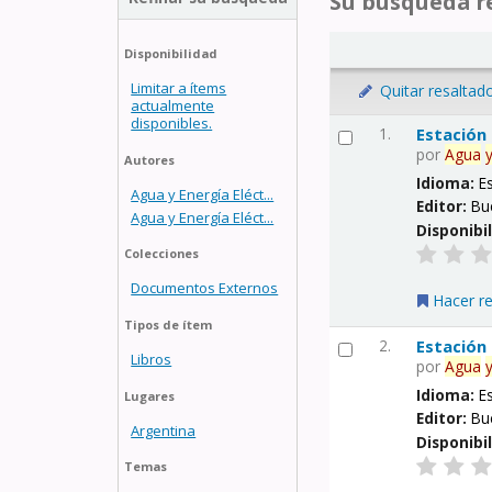
Su búsqueda re
Disponibilidad
Limitar a ítems
Quitar resaltad
actualmente
disponibles.
1.
Estación
por
Agua
Autores
Idioma:
E
Agua y Energía Eléct...
Editor:
Bu
Agua y Energía Eléct...
Disponibi
Colecciones
Documentos Externos
Hacer r
Tipos de ítem
2.
Estación
Libros
por
Agua
Idioma:
E
Lugares
Editor:
Bu
Argentina
Disponibi
Temas