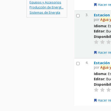
Equipos y Accesorios
Hacer r
Producción de Energí...
Sistemas de Energía
3.
Estacion
por
Agua
Idioma:
E
Editor:
Bu
Disponibi
Hacer r
4.
Estación
por
Agua
Idioma:
E
Editor:
Bu
Disponibi
Hacer r