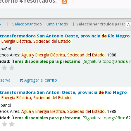
tornó 4 resultados.
|
Seleccionar todo
Limpiar todo
|
Seleccionar títulos para:
o
 transformadora San Antonio Oeste, provincia
de
Río Negro
y
Energía
Eléctrica,
Sociedad
de
l
Estado
.
spañol
enos Aires:
Agua
y
Energía
Eléctrica,
Sociedad
de
l
Estado
, 1988
lidad:
Ítems disponibles para préstamo:
Signatura topográfica:
62
eserva
Agregar al carrito
 transformadora San Antoni Oeste, provincia
de
Río Negro
y
Energía
Eléctrica,
Sociedad
de
l
Estado
.
spañol
enos Aires:
Agua
y
Energía
Eléctrica,
Sociedad
de
l
Estado
, 1988
lidad:
Ítems disponibles para préstamo:
Signatura topográfica:
62