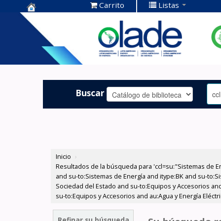
Carrito
Listas
Centro de
Documentación
OLADE -
Buscar
Inicio
›
Resultados de la búsqueda para 'ccl=su:"Sistemas de E
and su-to:Sistemas de Energía and itype:BK and su-to:Si
Sociedad del Estado and su-to:Equipos y Accesorios and
su-to:Equipos y Accesorios and au:Agua y Energía Eléct
Refinar su búsqueda