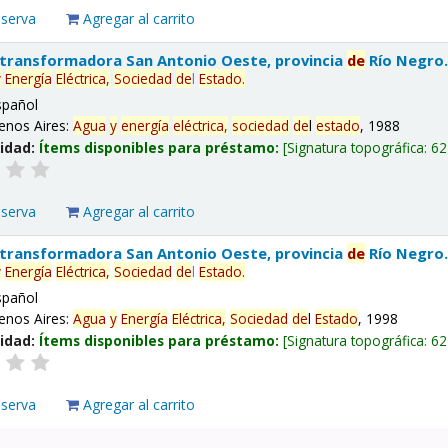
eserva
Agregar al carrito
 transformadora San Antonio Oeste, provincia
de
Río Negro
y
Energía
Eléctrica,
Sociedad
de
l
Estado
.
spañol
enos Aires:
Agua
y
energía
eléctrica,
sociedad
de
l
estado
, 1988
lidad:
Ítems disponibles para préstamo:
Signatura topográfica:
62
eserva
Agregar al carrito
 transformadora San Antonio Oeste, provincia
de
Río Negro
y
Energía
Eléctrica,
Sociedad
de
l
Estado
.
spañol
enos Aires:
Agua
y
Energía
Eléctrica,
Sociedad
de
l
Estado
, 1998
lidad:
Ítems disponibles para préstamo:
Signatura topográfica:
62
eserva
Agregar al carrito