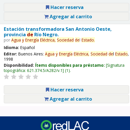
Hacer reserva
Agregar al carrito
Estación transformadora San Antonio Oeste,
provincia
de
Río Negro.
por
Agua
y
Energía
Eléctrica,
Sociedad
de
l
Estado
.
Idioma:
Español
Editor:
Buenos Aires:
Agua
y
Energía
Eléctrica,
Sociedad
de
l
Estado
,
1998
Disponibilidad:
Ítems disponibles para préstamo:
Signatura
topográfica:
621.374.5/A282/v.1
(1).
Hacer reserva
Agregar al carrito