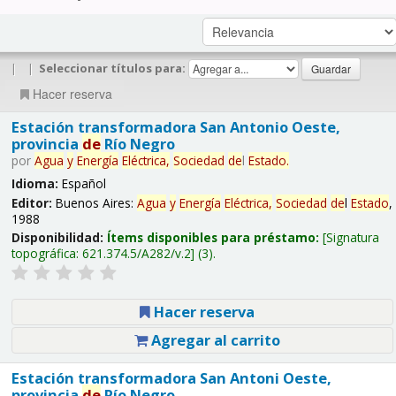
|
|
Seleccionar títulos para:
Hacer reserva
Estación transformadora San Antonio Oeste,
provincia
de
Río Negro
por
Agua
y
Energía
Eléctrica,
Sociedad
de
l
Estado
.
Idioma:
Español
Editor:
Buenos Aires:
Agua
y
Energía
Eléctrica,
Sociedad
de
l
Estado
,
1988
Disponibilidad:
Ítems disponibles para préstamo:
Signatura
topográfica:
621.374.5/A282/v.2
(3).
Hacer reserva
Agregar al carrito
Estación transformadora San Antoni Oeste,
provincia
de
Río Negro