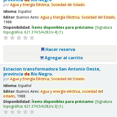
por
Agua
y
Energía
Eléctrica,
Sociedad
de
l
Estado
.
Idioma:
Español
Editor:
Buenos Aires:
Agua
y
Energía
Eléctrica,
Sociedad
de
l
Estado
,
1988
Disponibilidad:
Ítems disponibles para préstamo:
Signatura
topográfica:
621.374.5/A282/v.4
(1).
Hacer reserva
Agregar al carrito
Estacion transformadora San Antonio Oeste,
provincia
de
Río Negro.
por
Agua
y
Energía
Eléctrica,
Sociedad
de
l
Estado
.
Idioma:
Español
Editor:
Buenos Aires:
Agua
y
energía
eléctrica,
sociedad
de
l
estado
, 1988
Disponibilidad:
Ítems disponibles para préstamo:
Signatura
topográfica:
621.374.5/A282/v.3
(1).