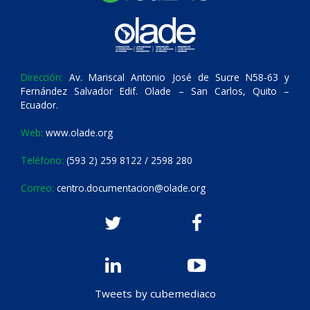
Dirección:
Av. Mariscal Antonio José de Sucre N58-63 y
Fernández Salvador Edif. Olade – San Carlos, Quito –
Ecuador.
Web:
www.olade.org
Teléfono:
(593 2) 259 8122 / 2598 280
Correo:
centro.documentacion@olade.org
Tweets by cubemediaco