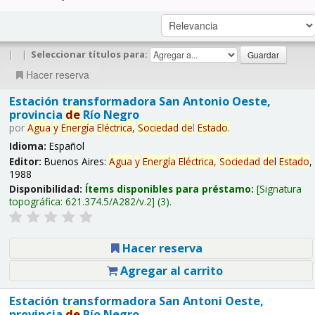
|
|
Seleccionar títulos para:
Hacer reserva
Estación transformadora San Antonio Oeste,
provincia
de
Río Negro
por
Agua
y
Energía
Eléctrica,
Sociedad
de
l
Estado
.
Idioma:
Español
Editor:
Buenos Aires:
Agua
y
Energía
Eléctrica,
Sociedad
de
l
Estado
,
1988
Disponibilidad:
Ítems disponibles para préstamo:
Signatura
topográfica:
621.374.5/A282/v.2
(3).
Hacer reserva
Agregar al carrito
Estación transformadora San Antoni Oeste,
provincia
de
Río Negro