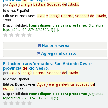
por
Agua
y
Energía
Eléctrica,
Sociedad
de
l
Estado
.
Idioma:
Español
Editor:
Buenos Aires:
Agua
y
Energía
Eléctrica,
Sociedad
de
l
Estado
,
1988
Disponibilidad:
Ítems disponibles para préstamo:
Signatura
topográfica:
621.374.5/A282/v.4
(1).
Hacer reserva
Agregar al carrito
Estacion transformadora San Antonio Oeste,
provincia
de
Río Negro.
por
Agua
y
Energía
Eléctrica,
Sociedad
de
l
Estado
.
Idioma:
Español
Editor:
Buenos Aires:
Agua
y
energía
eléctrica,
sociedad
de
l
estado
, 1988
Disponibilidad:
Ítems disponibles para préstamo:
Signatura
topográfica:
621.374.5/A282/v.3
(1).