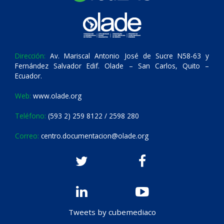
Dirección:
Av. Mariscal Antonio José de Sucre N58-63 y
Fernández Salvador Edif. Olade – San Carlos, Quito –
Ecuador.
Web:
www.olade.org
Teléfono:
(593 2) 259 8122 / 2598 280
Correo:
centro.documentacion@olade.org
Tweets by cubemediaco