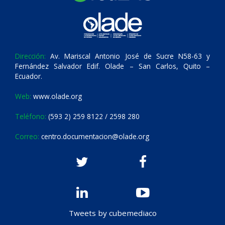
Dirección:
Av. Mariscal Antonio José de Sucre N58-63 y
Fernández Salvador Edif. Olade – San Carlos, Quito –
Ecuador.
Web:
www.olade.org
Teléfono:
(593 2) 259 8122 / 2598 280
Correo:
centro.documentacion@olade.org
Tweets by cubemediaco