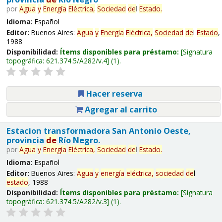
por
Agua
y
Energía
Eléctrica,
Sociedad
de
l
Estado
.
Idioma:
Español
Editor:
Buenos Aires:
Agua
y
Energía
Eléctrica,
Sociedad
de
l
Estado
,
1988
Disponibilidad:
Ítems disponibles para préstamo:
Signatura
topográfica:
621.374.5/A282/v.4
(1).
Hacer reserva
Agregar al carrito
Estacion transformadora San Antonio Oeste,
provincia
de
Río Negro.
por
Agua
y
Energía
Eléctrica,
Sociedad
de
l
Estado
.
Idioma:
Español
Editor:
Buenos Aires:
Agua
y
energía
eléctrica,
sociedad
de
l
estado
, 1988
Disponibilidad:
Ítems disponibles para préstamo:
Signatura
topográfica:
621.374.5/A282/v.3
(1).