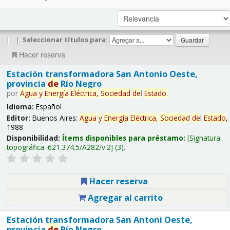
|
|
Seleccionar títulos para:
Hacer reserva
Estación transformadora San Antonio Oeste,
provincia
de
Río Negro
por
Agua
y
Energía
Eléctrica,
Sociedad
de
l
Estado
.
Idioma:
Español
Editor:
Buenos Aires:
Agua
y
Energía
Eléctrica,
Sociedad
de
l
Estado
,
1988
Disponibilidad:
Ítems disponibles para préstamo:
Signatura
topográfica:
621.374.5/A282/v.2
(3).
Hacer reserva
Agregar al carrito
Estación transformadora San Antoni Oeste,
provincia
de
Río Negro