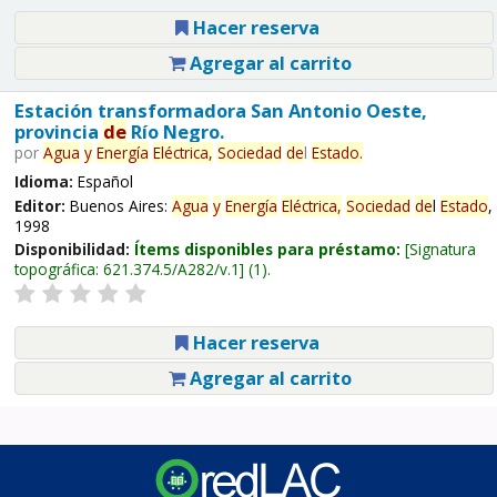
Hacer reserva
Agregar al carrito
Estación transformadora San Antonio Oeste,
provincia
de
Río Negro.
por
Agua
y
Energía
Eléctrica,
Sociedad
de
l
Estado
.
Idioma:
Español
Editor:
Buenos Aires:
Agua
y
Energía
Eléctrica,
Sociedad
de
l
Estado
,
1998
Disponibilidad:
Ítems disponibles para préstamo:
Signatura
topográfica:
621.374.5/A282/v.1
(1).
Hacer reserva
Agregar al carrito