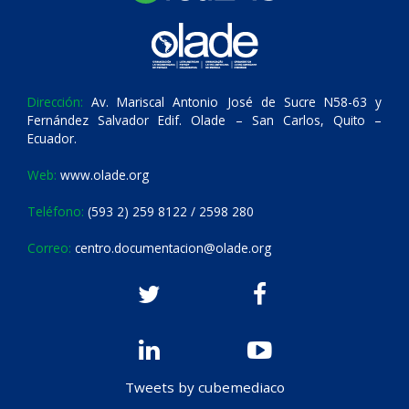
Dirección:
Av. Mariscal Antonio José de Sucre N58-63 y
Fernández Salvador Edif. Olade – San Carlos, Quito –
Ecuador.
Web:
www.olade.org
Teléfono:
(593 2) 259 8122 / 2598 280
Correo:
centro.documentacion@olade.org
Tweets by cubemediaco