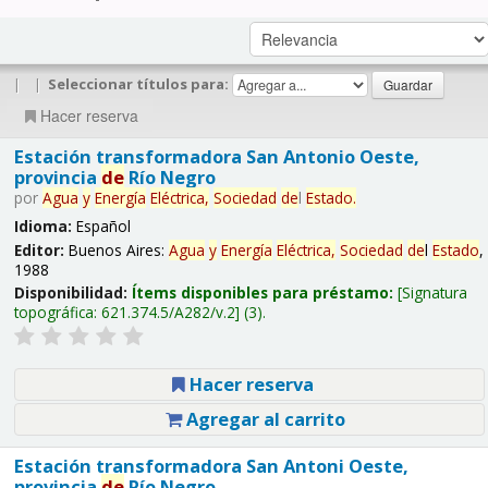
|
|
Seleccionar títulos para:
Hacer reserva
Estación transformadora San Antonio Oeste,
provincia
de
Río Negro
por
Agua
y
Energía
Eléctrica,
Sociedad
de
l
Estado
.
Idioma:
Español
Editor:
Buenos Aires:
Agua
y
Energía
Eléctrica,
Sociedad
de
l
Estado
,
1988
Disponibilidad:
Ítems disponibles para préstamo:
Signatura
topográfica:
621.374.5/A282/v.2
(3).
Hacer reserva
Agregar al carrito
Estación transformadora San Antoni Oeste,
provincia
de
Río Negro