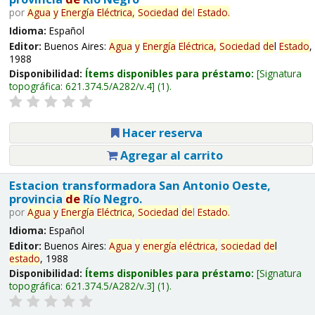
por
Agua
y
Energía
Eléctrica,
Sociedad
de
l
Estado
.
Idioma:
Español
Editor:
Buenos Aires:
Agua
y
Energía
Eléctrica,
Sociedad
de
l
Estado
,
1988
Disponibilidad:
Ítems disponibles para préstamo:
Signatura
topográfica:
621.374.5/A282/v.4
(1).
Hacer reserva
Agregar al carrito
Estacion transformadora San Antonio Oeste,
provincia
de
Río Negro.
por
Agua
y
Energía
Eléctrica,
Sociedad
de
l
Estado
.
Idioma:
Español
Editor:
Buenos Aires:
Agua
y
energía
eléctrica,
sociedad
de
l
estado
, 1988
Disponibilidad:
Ítems disponibles para préstamo:
Signatura
topográfica:
621.374.5/A282/v.3
(1).