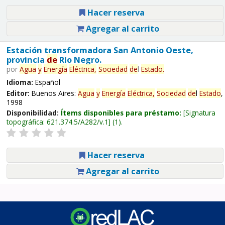
Hacer reserva
Agregar al carrito
Estación transformadora San Antonio Oeste,
provincia
de
Río Negro.
por
Agua
y
Energía
Eléctrica,
Sociedad
de
l
Estado
.
Idioma:
Español
Editor:
Buenos Aires:
Agua
y
Energía
Eléctrica,
Sociedad
de
l
Estado
,
1998
Disponibilidad:
Ítems disponibles para préstamo:
Signatura
topográfica:
621.374.5/A282/v.1
(1).
Hacer reserva
Agregar al carrito