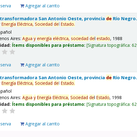
eserva
Agregar al carrito
 transformadora San Antonio Oeste, provincia
de
Río Negro
y
Energía
Eléctrica,
Sociedad
de
l
Estado
.
spañol
enos Aires:
Agua
y
energía
eléctrica,
sociedad
de
l
estado
, 1988
lidad:
Ítems disponibles para préstamo:
Signatura topográfica:
62
eserva
Agregar al carrito
 transformadora San Antonio Oeste, provincia
de
Río Negro
y
Energía
Eléctrica,
Sociedad
de
l
Estado
.
spañol
enos Aires:
Agua
y
Energía
Eléctrica,
Sociedad
de
l
Estado
, 1998
lidad:
Ítems disponibles para préstamo:
Signatura topográfica:
62
eserva
Agregar al carrito