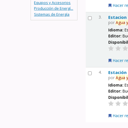
Equipos y Accesorios
Hacer r
Producción de Energí...
Sistemas de Energía
3.
Estacion
por
Agua
Idioma:
E
Editor:
Bu
Disponibi
Hacer r
4.
Estación
por
Agua
Idioma:
E
Editor:
Bu
Disponibi
Hacer r