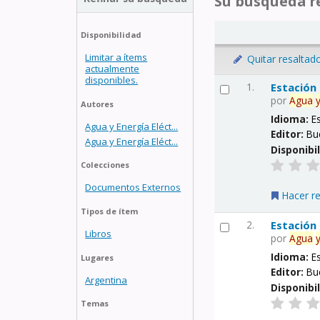
Su búsqueda re
Disponibilidad
Limitar a ítems
Quitar resaltad
actualmente
disponibles.
1.
Estación
por
Agua
Autores
Idioma:
E
Agua y Energía Eléct...
Editor:
Bu
Agua y Energía Eléct...
Disponibi
Colecciones
Documentos Externos
Hacer r
Tipos de ítem
2.
Estación
Libros
por
Agua
Idioma:
E
Lugares
Editor:
Bu
Argentina
Disponibi
Temas