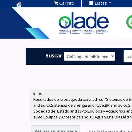
Carrito
Listas
Centro de
Documentación
OLADE -
Buscar
Inicio
›
Resultados de la búsqueda para 'ccl=su:"Sistemas de E
and su-to:Sistemas de Energía and itype:BK and su-to:Si
Sociedad del Estado and su-to:Equipos y Accesorios and
su-to:Equipos y Accesorios and au:Agua y Energía Eléct
Refinar su búsqueda