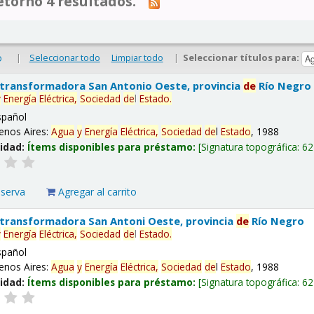
tornó 4 resultados.
|
Seleccionar todo
Limpiar todo
|
Seleccionar títulos para:
o
 transformadora San Antonio Oeste, provincia
de
Río Negro
y
Energía
Eléctrica,
Sociedad
de
l
Estado
.
spañol
enos Aires:
Agua
y
Energía
Eléctrica,
Sociedad
de
l
Estado
, 1988
lidad:
Ítems disponibles para préstamo:
Signatura topográfica:
62
eserva
Agregar al carrito
 transformadora San Antoni Oeste, provincia
de
Río Negro
y
Energía
Eléctrica,
Sociedad
de
l
Estado
.
spañol
enos Aires:
Agua
y
Energía
Eléctrica,
Sociedad
de
l
Estado
, 1988
lidad:
Ítems disponibles para préstamo:
Signatura topográfica:
62