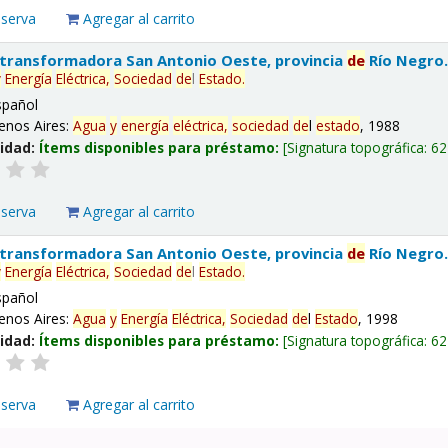
eserva
Agregar al carrito
 transformadora San Antonio Oeste, provincia
de
Río Negro
y
Energía
Eléctrica,
Sociedad
de
l
Estado
.
spañol
enos Aires:
Agua
y
energía
eléctrica,
sociedad
de
l
estado
, 1988
lidad:
Ítems disponibles para préstamo:
Signatura topográfica:
62
eserva
Agregar al carrito
 transformadora San Antonio Oeste, provincia
de
Río Negro
y
Energía
Eléctrica,
Sociedad
de
l
Estado
.
spañol
enos Aires:
Agua
y
Energía
Eléctrica,
Sociedad
de
l
Estado
, 1998
lidad:
Ítems disponibles para préstamo:
Signatura topográfica:
62
eserva
Agregar al carrito