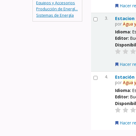
Equipos y Accesorios
Hacer r
Producción de Energí...
Sistemas de Energía
3.
Estacion
por
Agua
Idioma:
E
Editor:
Bu
Disponibi
Hacer r
4.
Estación
por
Agua
Idioma:
E
Editor:
Bu
Disponibi
Hacer r