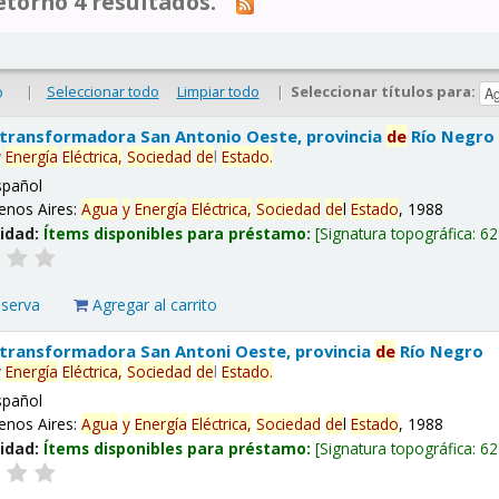
tornó 4 resultados.
|
Seleccionar todo
Limpiar todo
|
Seleccionar títulos para:
o
 transformadora San Antonio Oeste, provincia
de
Río Negro
y
Energía
Eléctrica,
Sociedad
de
l
Estado
.
spañol
enos Aires:
Agua
y
Energía
Eléctrica,
Sociedad
de
l
Estado
, 1988
lidad:
Ítems disponibles para préstamo:
Signatura topográfica:
62
eserva
Agregar al carrito
 transformadora San Antoni Oeste, provincia
de
Río Negro
y
Energía
Eléctrica,
Sociedad
de
l
Estado
.
spañol
enos Aires:
Agua
y
Energía
Eléctrica,
Sociedad
de
l
Estado
, 1988
lidad:
Ítems disponibles para préstamo:
Signatura topográfica:
62