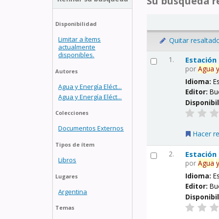
Su búsqueda re
Disponibilidad
Limitar a ítems
Quitar resaltad
actualmente
disponibles.
1.
Estación
por
Agua
Autores
Idioma:
E
Agua y Energía Eléct...
Editor:
Bu
Agua y Energía Eléct...
Disponibi
Colecciones
Documentos Externos
Hacer r
Tipos de ítem
2.
Estación
Libros
por
Agua
Idioma:
E
Lugares
Editor:
Bu
Argentina
Disponibi
Temas