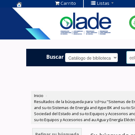
Carrito
Listas
Centro de
Documentación
OLADE -
Buscar
Inicio
›
Resultados de la búsqueda para 'ccl=su:"Sistemas de E
and su-to:Sistemas de Energía and itype:BK and su-to:Si
Sociedad del Estado and su-to:Equipos y Accesorios and
su-to:Equipos y Accesorios and au:Agua y Energía Eléct
Refinar su búsqueda