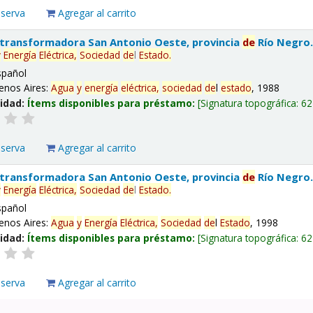
eserva
Agregar al carrito
 transformadora San Antonio Oeste, provincia
de
Río Negro
y
Energía
Eléctrica,
Sociedad
de
l
Estado
.
spañol
enos Aires:
Agua
y
energía
eléctrica,
sociedad
de
l
estado
, 1988
lidad:
Ítems disponibles para préstamo:
Signatura topográfica:
62
eserva
Agregar al carrito
 transformadora San Antonio Oeste, provincia
de
Río Negro
y
Energía
Eléctrica,
Sociedad
de
l
Estado
.
spañol
enos Aires:
Agua
y
Energía
Eléctrica,
Sociedad
de
l
Estado
, 1998
lidad:
Ítems disponibles para préstamo:
Signatura topográfica:
62
eserva
Agregar al carrito