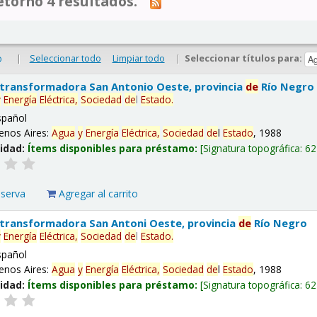
tornó 4 resultados.
|
Seleccionar todo
Limpiar todo
|
Seleccionar títulos para:
o
 transformadora San Antonio Oeste, provincia
de
Río Negro
y
Energía
Eléctrica,
Sociedad
de
l
Estado
.
spañol
enos Aires:
Agua
y
Energía
Eléctrica,
Sociedad
de
l
Estado
, 1988
lidad:
Ítems disponibles para préstamo:
Signatura topográfica:
62
eserva
Agregar al carrito
 transformadora San Antoni Oeste, provincia
de
Río Negro
y
Energía
Eléctrica,
Sociedad
de
l
Estado
.
spañol
enos Aires:
Agua
y
Energía
Eléctrica,
Sociedad
de
l
Estado
, 1988
lidad:
Ítems disponibles para préstamo:
Signatura topográfica:
62