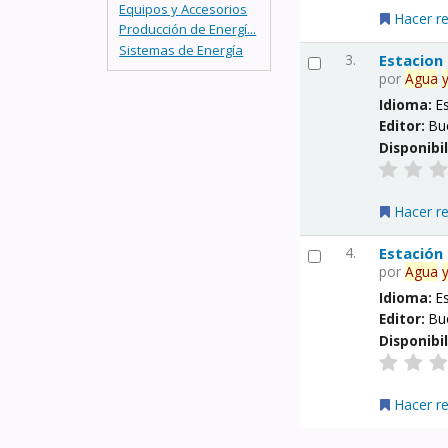
Equipos y Accesorios
Hacer r
Producción de Energí...
Sistemas de Energía
3.
Estacion
por
Agua
Idioma:
E
Editor:
Bu
Disponibi
Hacer r
4.
Estación
por
Agua
Idioma:
E
Editor:
Bu
Disponibi
Hacer r