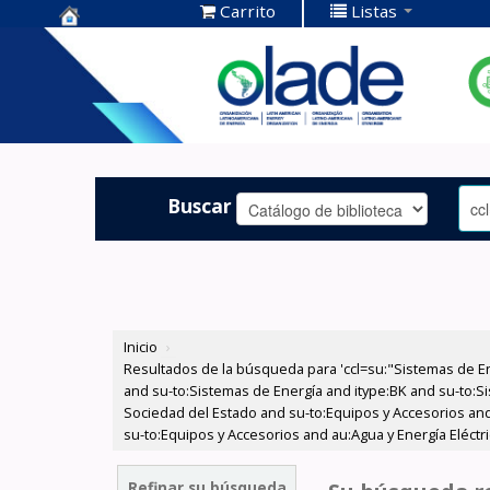
Carrito
Listas
Centro de
Documentación
OLADE -
Buscar
Inicio
›
Resultados de la búsqueda para 'ccl=su:"Sistemas de E
and su-to:Sistemas de Energía and itype:BK and su-to:Si
Sociedad del Estado and su-to:Equipos y Accesorios and
su-to:Equipos y Accesorios and au:Agua y Energía Eléct
Refinar su búsqueda