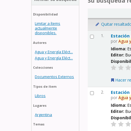
Su búsqueda re
Disponibilidad
Limitar a ítems
Quitar resaltad
actualmente
disponibles.
1.
Estación
por
Agua
Autores
Idioma:
E
Agua y Energía Eléct...
Editor:
Bu
Agua y Energía Eléct...
Disponibi
Colecciones
Documentos Externos
Hacer r
Tipos de ítem
2.
Estación
Libros
por
Agua
Idioma:
E
Lugares
Editor:
Bu
Argentina
Disponibi
Temas