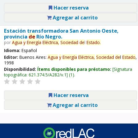
Hacer reserva
Agregar al carrito
Estación transformadora San Antonio Oeste,
provincia
de
Río Negro.
por
Agua
y
Energía
Eléctrica,
Sociedad
de
l
Estado
.
Idioma:
Español
Editor:
Buenos Aires:
Agua
y
Energía
Eléctrica,
Sociedad
de
l
Estado
,
1998
Disponibilidad:
Ítems disponibles para préstamo:
Signatura
topográfica:
621.374.5/A282/v.1
(1).
Hacer reserva
Agregar al carrito