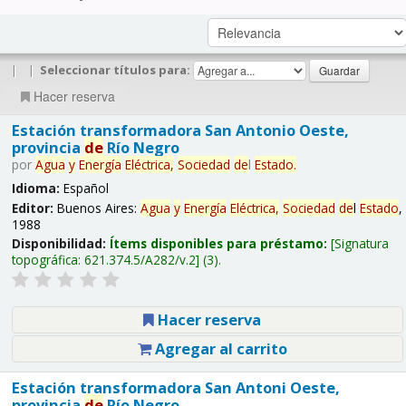
|
|
Seleccionar títulos para:
Hacer reserva
Estación transformadora San Antonio Oeste,
provincia
de
Río Negro
por
Agua
y
Energía
Eléctrica,
Sociedad
de
l
Estado
.
Idioma:
Español
Editor:
Buenos Aires:
Agua
y
Energía
Eléctrica,
Sociedad
de
l
Estado
,
1988
Disponibilidad:
Ítems disponibles para préstamo:
Signatura
topográfica:
621.374.5/A282/v.2
(3).
Hacer reserva
Agregar al carrito
Estación transformadora San Antoni Oeste,
provincia
de
Río Negro