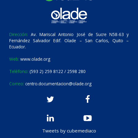
Dirección:
Av. Mariscal Antonio José de Sucre N58-63 y
Fernández Salvador Edif. Olade – San Carlos, Quito –
Ecuador.
Web:
www.olade.org
Teléfono:
(593 2) 259 8122 / 2598 280
Correo:
centro.documentacion@olade.org
Tweets by cubemediaco