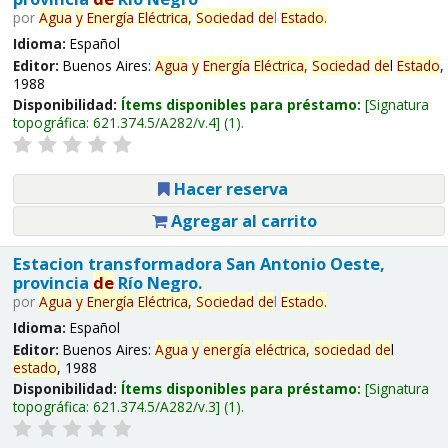
por
Agua
y
Energía
Eléctrica,
Sociedad
de
l
Estado
.
Idioma:
Español
Editor:
Buenos Aires:
Agua
y
Energía
Eléctrica,
Sociedad
de
l
Estado
,
1988
Disponibilidad:
Ítems disponibles para préstamo:
Signatura
topográfica:
621.374.5/A282/v.4
(1).
Hacer reserva
Agregar al carrito
Estacion transformadora San Antonio Oeste,
provincia
de
Río Negro.
por
Agua
y
Energía
Eléctrica,
Sociedad
de
l
Estado
.
Idioma:
Español
Editor:
Buenos Aires:
Agua
y
energía
eléctrica,
sociedad
de
l
estado
, 1988
Disponibilidad:
Ítems disponibles para préstamo:
Signatura
topográfica:
621.374.5/A282/v.3
(1).