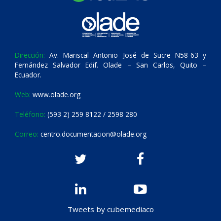
Dirección:
Av. Mariscal Antonio José de Sucre N58-63 y
Fernández Salvador Edif. Olade – San Carlos, Quito –
Ecuador.
Web:
www.olade.org
Teléfono:
(593 2) 259 8122 / 2598 280
Correo:
centro.documentacion@olade.org
Tweets by cubemediaco