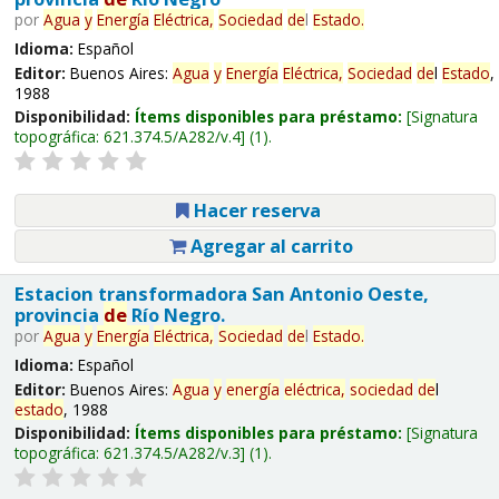
por
Agua
y
Energía
Eléctrica,
Sociedad
de
l
Estado
.
Idioma:
Español
Editor:
Buenos Aires:
Agua
y
Energía
Eléctrica,
Sociedad
de
l
Estado
,
1988
Disponibilidad:
Ítems disponibles para préstamo:
Signatura
topográfica:
621.374.5/A282/v.4
(1).
Hacer reserva
Agregar al carrito
Estacion transformadora San Antonio Oeste,
provincia
de
Río Negro.
por
Agua
y
Energía
Eléctrica,
Sociedad
de
l
Estado
.
Idioma:
Español
Editor:
Buenos Aires:
Agua
y
energía
eléctrica,
sociedad
de
l
estado
, 1988
Disponibilidad:
Ítems disponibles para préstamo:
Signatura
topográfica:
621.374.5/A282/v.3
(1).