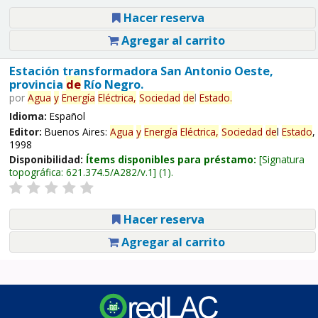
Hacer reserva
Agregar al carrito
Estación transformadora San Antonio Oeste,
provincia
de
Río Negro.
por
Agua
y
Energía
Eléctrica,
Sociedad
de
l
Estado
.
Idioma:
Español
Editor:
Buenos Aires:
Agua
y
Energía
Eléctrica,
Sociedad
de
l
Estado
,
1998
Disponibilidad:
Ítems disponibles para préstamo:
Signatura
topográfica:
621.374.5/A282/v.1
(1).
Hacer reserva
Agregar al carrito