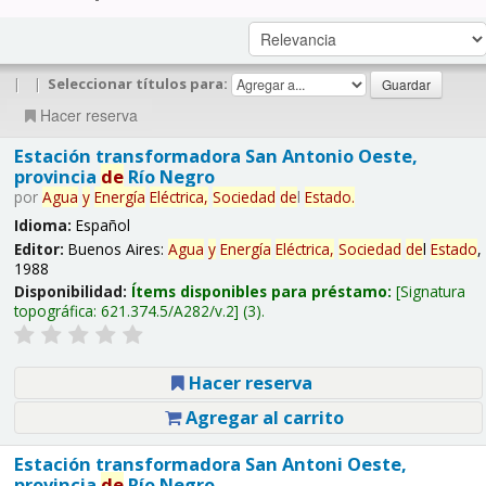
|
|
Seleccionar títulos para:
Hacer reserva
Estación transformadora San Antonio Oeste,
provincia
de
Río Negro
por
Agua
y
Energía
Eléctrica,
Sociedad
de
l
Estado
.
Idioma:
Español
Editor:
Buenos Aires:
Agua
y
Energía
Eléctrica,
Sociedad
de
l
Estado
,
1988
Disponibilidad:
Ítems disponibles para préstamo:
Signatura
topográfica:
621.374.5/A282/v.2
(3).
Hacer reserva
Agregar al carrito
Estación transformadora San Antoni Oeste,
provincia
de
Río Negro