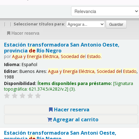
|
|
Seleccionar títulos para:
Hacer reserva
Estación transformadora San Antonio Oeste,
provincia
de
Río Negro
por
Agua
y
Energía
Eléctrica,
Sociedad
de
l
Estado
.
Idioma:
Español
Editor:
Buenos Aires:
Agua
y
Energía
Eléctrica,
Sociedad
de
l
Estado
,
1988
Disponibilidad:
Ítems disponibles para préstamo:
Signatura
topográfica:
621.374.5/A282/v.2
(3).
Hacer reserva
Agregar al carrito
Estación transformadora San Antoni Oeste,
provincia
de
Río Negro