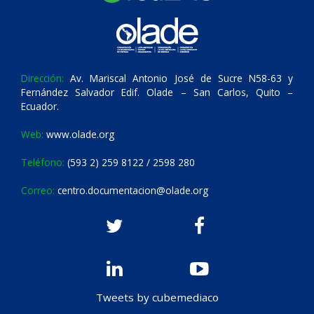
Dirección:
Av. Mariscal Antonio José de Sucre N58-63 y
Fernández Salvador Edif. Olade – San Carlos, Quito –
Ecuador.
Web:
www.olade.org
Teléfono:
(593 2) 259 8122 / 2598 280
Correo:
centro.documentacion@olade.org
Tweets by cubemediaco