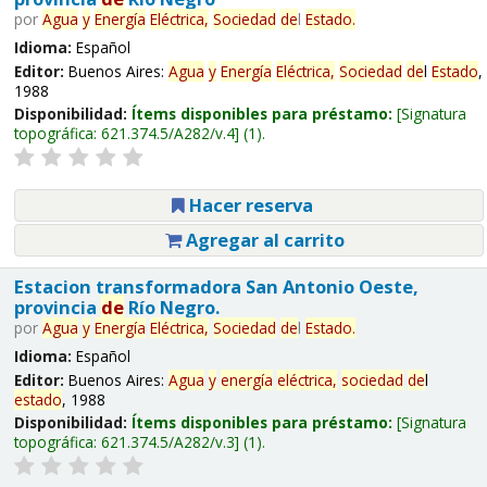
por
Agua
y
Energía
Eléctrica,
Sociedad
de
l
Estado
.
Idioma:
Español
Editor:
Buenos Aires:
Agua
y
Energía
Eléctrica,
Sociedad
de
l
Estado
,
1988
Disponibilidad:
Ítems disponibles para préstamo:
Signatura
topográfica:
621.374.5/A282/v.4
(1).
Hacer reserva
Agregar al carrito
Estacion transformadora San Antonio Oeste,
provincia
de
Río Negro.
por
Agua
y
Energía
Eléctrica,
Sociedad
de
l
Estado
.
Idioma:
Español
Editor:
Buenos Aires:
Agua
y
energía
eléctrica,
sociedad
de
l
estado
, 1988
Disponibilidad:
Ítems disponibles para préstamo:
Signatura
topográfica:
621.374.5/A282/v.3
(1).