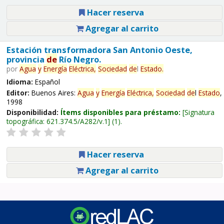
Hacer reserva
Agregar al carrito
Estación transformadora San Antonio Oeste,
provincia
de
Río Negro.
por
Agua
y
Energía
Eléctrica,
Sociedad
de
l
Estado
.
Idioma:
Español
Editor:
Buenos Aires:
Agua
y
Energía
Eléctrica,
Sociedad
de
l
Estado
,
1998
Disponibilidad:
Ítems disponibles para préstamo:
Signatura
topográfica:
621.374.5/A282/v.1
(1).
Hacer reserva
Agregar al carrito