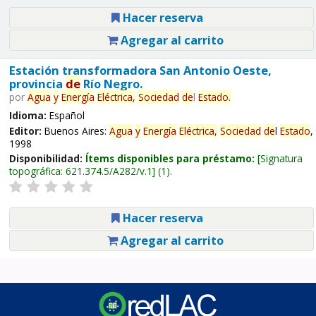
Hacer reserva
Agregar al carrito
Estación transformadora San Antonio Oeste,
provincia
de
Río Negro.
por
Agua
y
Energía
Eléctrica,
Sociedad
de
l
Estado
.
Idioma:
Español
Editor:
Buenos Aires:
Agua
y
Energía
Eléctrica,
Sociedad
de
l
Estado
,
1998
Disponibilidad:
Ítems disponibles para préstamo:
Signatura
topográfica:
621.374.5/A282/v.1
(1).
Hacer reserva
Agregar al carrito