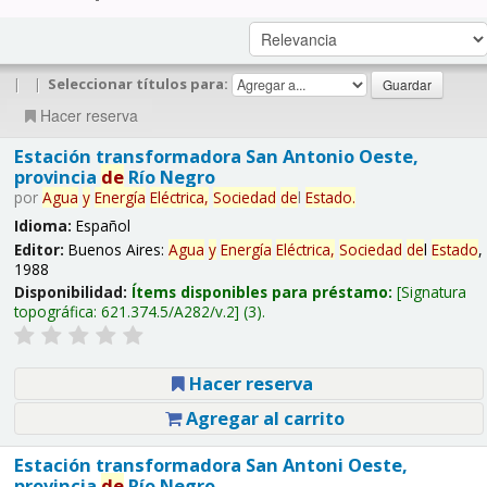
|
|
Seleccionar títulos para:
Hacer reserva
Estación transformadora San Antonio Oeste,
provincia
de
Río Negro
por
Agua
y
Energía
Eléctrica,
Sociedad
de
l
Estado
.
Idioma:
Español
Editor:
Buenos Aires:
Agua
y
Energía
Eléctrica,
Sociedad
de
l
Estado
,
1988
Disponibilidad:
Ítems disponibles para préstamo:
Signatura
topográfica:
621.374.5/A282/v.2
(3).
Hacer reserva
Agregar al carrito
Estación transformadora San Antoni Oeste,
provincia
de
Río Negro