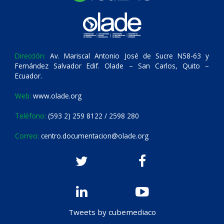
Dirección:
Av. Mariscal Antonio José de Sucre N58-63 y
Fernández Salvador Edif. Olade – San Carlos, Quito –
Ecuador.
Web:
www.olade.org
Teléfono:
(593 2) 259 8122 / 2598 280
Correo:
centro.documentacion@olade.org
Tweets by cubemediaco