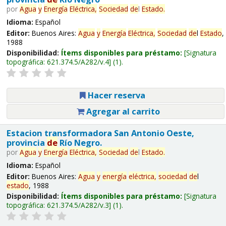
por
Agua
y
Energía
Eléctrica,
Sociedad
de
l
Estado
.
Idioma:
Español
Editor:
Buenos Aires:
Agua
y
Energía
Eléctrica,
Sociedad
de
l
Estado
,
1988
Disponibilidad:
Ítems disponibles para préstamo:
Signatura
topográfica:
621.374.5/A282/v.4
(1).
Hacer reserva
Agregar al carrito
Estacion transformadora San Antonio Oeste,
provincia
de
Río Negro.
por
Agua
y
Energía
Eléctrica,
Sociedad
de
l
Estado
.
Idioma:
Español
Editor:
Buenos Aires:
Agua
y
energía
eléctrica,
sociedad
de
l
estado
, 1988
Disponibilidad:
Ítems disponibles para préstamo:
Signatura
topográfica:
621.374.5/A282/v.3
(1).