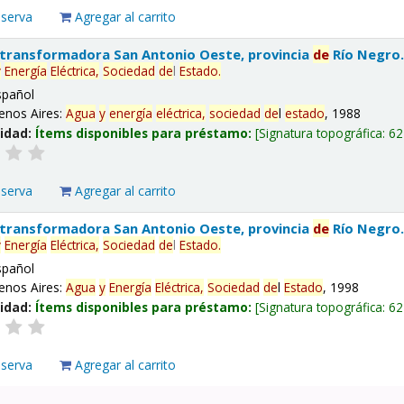
eserva
Agregar al carrito
 transformadora San Antonio Oeste, provincia
de
Río Negro
y
Energía
Eléctrica,
Sociedad
de
l
Estado
.
spañol
enos Aires:
Agua
y
energía
eléctrica,
sociedad
de
l
estado
, 1988
lidad:
Ítems disponibles para préstamo:
Signatura topográfica:
62
eserva
Agregar al carrito
 transformadora San Antonio Oeste, provincia
de
Río Negro
y
Energía
Eléctrica,
Sociedad
de
l
Estado
.
spañol
enos Aires:
Agua
y
Energía
Eléctrica,
Sociedad
de
l
Estado
, 1998
lidad:
Ítems disponibles para préstamo:
Signatura topográfica:
62
eserva
Agregar al carrito