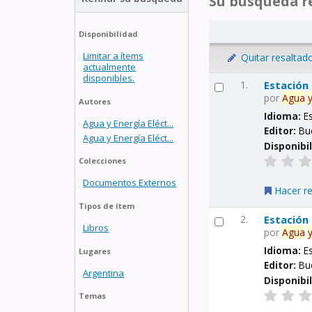
Su búsqueda re
Disponibilidad
Limitar a ítems
Quitar resaltad
actualmente
disponibles.
1.
Estación
por
Agua
Autores
Idioma:
E
Agua y Energía Eléct...
Editor:
Bu
Agua y Energía Eléct...
Disponibi
Colecciones
Documentos Externos
Hacer r
Tipos de ítem
2.
Estación
Libros
por
Agua
Idioma:
E
Lugares
Editor:
Bu
Argentina
Disponibi
Temas