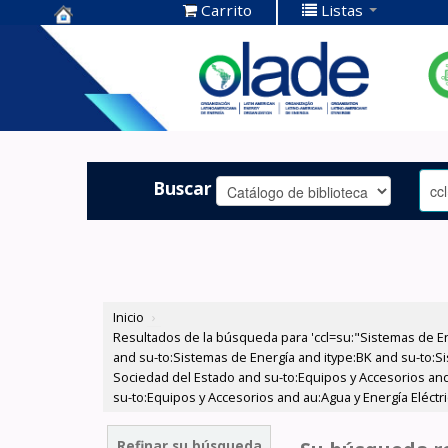
Carrito
Listas
Centro de
Documentación
OLADE -
Buscar
Inicio
›
Resultados de la búsqueda para 'ccl=su:"Sistemas de E
and su-to:Sistemas de Energía and itype:BK and su-to:Si
Sociedad del Estado and su-to:Equipos y Accesorios and
su-to:Equipos y Accesorios and au:Agua y Energía Eléct
Refinar su búsqueda