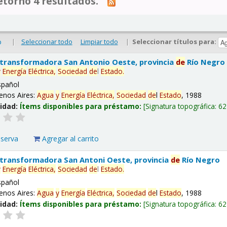
tornó 4 resultados.
|
Seleccionar todo
Limpiar todo
|
Seleccionar títulos para:
o
 transformadora San Antonio Oeste, provincia
de
Río Negro
y
Energía
Eléctrica,
Sociedad
de
l
Estado
.
spañol
enos Aires:
Agua
y
Energía
Eléctrica,
Sociedad
de
l
Estado
, 1988
lidad:
Ítems disponibles para préstamo:
Signatura topográfica:
62
eserva
Agregar al carrito
 transformadora San Antoni Oeste, provincia
de
Río Negro
y
Energía
Eléctrica,
Sociedad
de
l
Estado
.
spañol
enos Aires:
Agua
y
Energía
Eléctrica,
Sociedad
de
l
Estado
, 1988
lidad:
Ítems disponibles para préstamo:
Signatura topográfica:
62