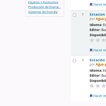
Equipos y Accesorios
Hacer r
Producción de Energí...
Sistemas de Energía
3.
Estacion
por
Agua
Idioma:
E
Editor:
Bu
Disponibi
Hacer r
4.
Estación
por
Agua
Idioma:
E
Editor:
Bu
Disponibi
Hacer r