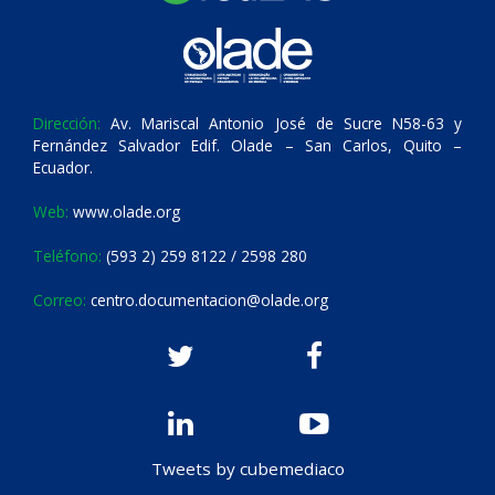
Dirección:
Av. Mariscal Antonio José de Sucre N58-63 y
Fernández Salvador Edif. Olade – San Carlos, Quito –
Ecuador.
Web:
www.olade.org
Teléfono:
(593 2) 259 8122 / 2598 280
Correo:
centro.documentacion@olade.org
Tweets by cubemediaco