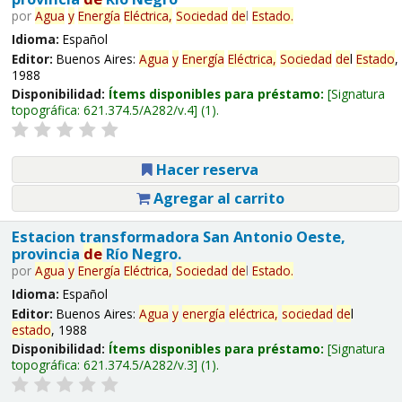
por
Agua
y
Energía
Eléctrica,
Sociedad
de
l
Estado
.
Idioma:
Español
Editor:
Buenos Aires:
Agua
y
Energía
Eléctrica,
Sociedad
de
l
Estado
,
1988
Disponibilidad:
Ítems disponibles para préstamo:
Signatura
topográfica:
621.374.5/A282/v.4
(1).
Hacer reserva
Agregar al carrito
Estacion transformadora San Antonio Oeste,
provincia
de
Río Negro.
por
Agua
y
Energía
Eléctrica,
Sociedad
de
l
Estado
.
Idioma:
Español
Editor:
Buenos Aires:
Agua
y
energía
eléctrica,
sociedad
de
l
estado
, 1988
Disponibilidad:
Ítems disponibles para préstamo:
Signatura
topográfica:
621.374.5/A282/v.3
(1).