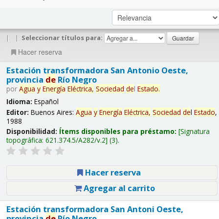
|
|
Seleccionar títulos para:
Hacer reserva
Estación transformadora San Antonio Oeste,
provincia
de
Río Negro
por
Agua
y
Energía
Eléctrica,
Sociedad
de
l
Estado
.
Idioma:
Español
Editor:
Buenos Aires:
Agua
y
Energía
Eléctrica,
Sociedad
de
l
Estado
,
1988
Disponibilidad:
Ítems disponibles para préstamo:
Signatura
topográfica:
621.374.5/A282/v.2
(3).
Hacer reserva
Agregar al carrito
Estación transformadora San Antoni Oeste,
provincia
de
Río Negro