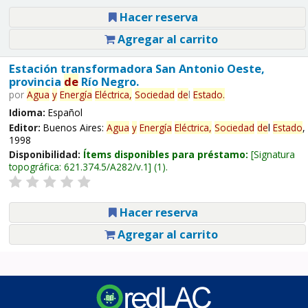
Hacer reserva
Agregar al carrito
Estación transformadora San Antonio Oeste,
provincia
de
Río Negro.
por
Agua
y
Energía
Eléctrica,
Sociedad
de
l
Estado
.
Idioma:
Español
Editor:
Buenos Aires:
Agua
y
Energía
Eléctrica,
Sociedad
de
l
Estado
,
1998
Disponibilidad:
Ítems disponibles para préstamo:
Signatura
topográfica:
621.374.5/A282/v.1
(1).
Hacer reserva
Agregar al carrito