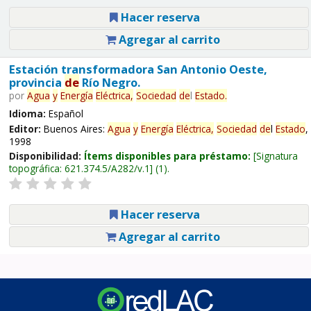
Hacer reserva
Agregar al carrito
Estación transformadora San Antonio Oeste,
provincia
de
Río Negro.
por
Agua
y
Energía
Eléctrica,
Sociedad
de
l
Estado
.
Idioma:
Español
Editor:
Buenos Aires:
Agua
y
Energía
Eléctrica,
Sociedad
de
l
Estado
,
1998
Disponibilidad:
Ítems disponibles para préstamo:
Signatura
topográfica:
621.374.5/A282/v.1
(1).
Hacer reserva
Agregar al carrito