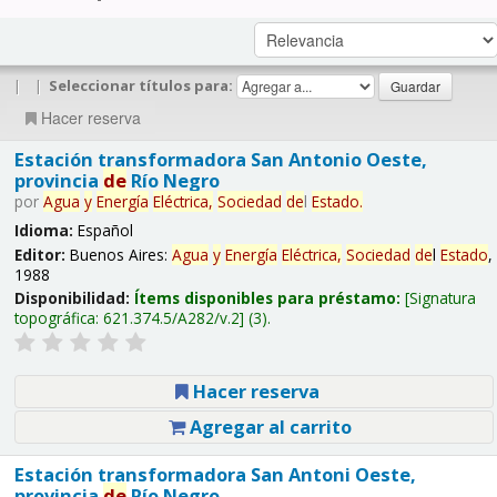
|
|
Seleccionar títulos para:
Hacer reserva
Estación transformadora San Antonio Oeste,
provincia
de
Río Negro
por
Agua
y
Energía
Eléctrica,
Sociedad
de
l
Estado
.
Idioma:
Español
Editor:
Buenos Aires:
Agua
y
Energía
Eléctrica,
Sociedad
de
l
Estado
,
1988
Disponibilidad:
Ítems disponibles para préstamo:
Signatura
topográfica:
621.374.5/A282/v.2
(3).
Hacer reserva
Agregar al carrito
Estación transformadora San Antoni Oeste,
provincia
de
Río Negro