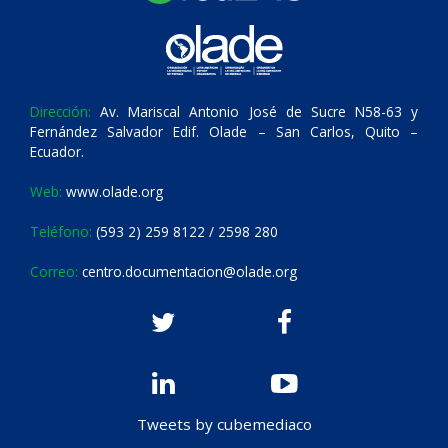
Dirección:
Av. Mariscal Antonio José de Sucre N58-63 y
Fernández Salvador Edif. Olade – San Carlos, Quito –
Ecuador.
Web:
www.olade.org
Teléfono:
(593 2) 259 8122 / 2598 280
Correo:
centro.documentacion@olade.org
Tweets by cubemediaco