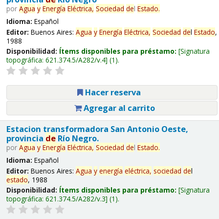
por
Agua
y
Energía
Eléctrica,
Sociedad
de
l
Estado
.
Idioma:
Español
Editor:
Buenos Aires:
Agua
y
Energía
Eléctrica,
Sociedad
de
l
Estado
,
1988
Disponibilidad:
Ítems disponibles para préstamo:
Signatura
topográfica:
621.374.5/A282/v.4
(1).
Hacer reserva
Agregar al carrito
Estacion transformadora San Antonio Oeste,
provincia
de
Río Negro.
por
Agua
y
Energía
Eléctrica,
Sociedad
de
l
Estado
.
Idioma:
Español
Editor:
Buenos Aires:
Agua
y
energía
eléctrica,
sociedad
de
l
estado
, 1988
Disponibilidad:
Ítems disponibles para préstamo:
Signatura
topográfica:
621.374.5/A282/v.3
(1).