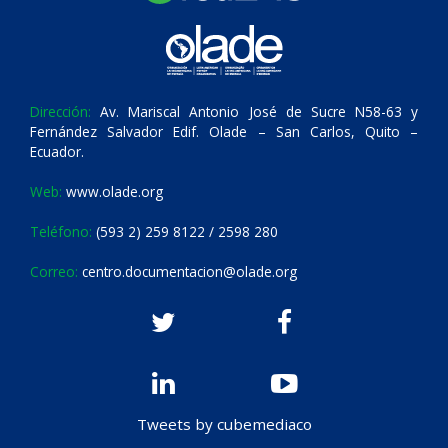
Dirección:
Av. Mariscal Antonio José de Sucre N58-63 y
Fernández Salvador Edif. Olade – San Carlos, Quito –
Ecuador.
Web:
www.olade.org
Teléfono:
(593 2) 259 8122 / 2598 280
Correo:
centro.documentacion@olade.org
Tweets by cubemediaco