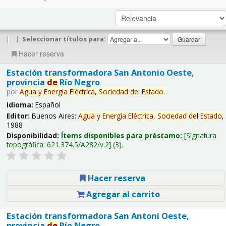
|
|
Seleccionar títulos para:
Hacer reserva
Estación transformadora San Antonio Oeste,
provincia
de
Río Negro
por
Agua
y
Energía
Eléctrica,
Sociedad
de
l
Estado
.
Idioma:
Español
Editor:
Buenos Aires:
Agua
y
Energía
Eléctrica,
Sociedad
de
l
Estado
,
1988
Disponibilidad:
Ítems disponibles para préstamo:
Signatura
topográfica:
621.374.5/A282/v.2
(3).
Hacer reserva
Agregar al carrito
Estación transformadora San Antoni Oeste,
provincia
de
Río Negro