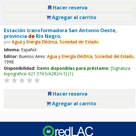
Hacer reserva
Agregar al carrito
Estación transformadora San Antonio Oeste,
provincia
de
Río Negro.
por
Agua
y
Energía
Eléctrica,
Sociedad
de
l
Estado
.
Idioma:
Español
Editor:
Buenos Aires:
Agua
y
Energía
Eléctrica,
Sociedad
de
l
Estado
,
1998
Disponibilidad:
Ítems disponibles para préstamo:
Signatura
topográfica:
621.374.5/A282/v.1
(1).
Hacer reserva
Agregar al carrito