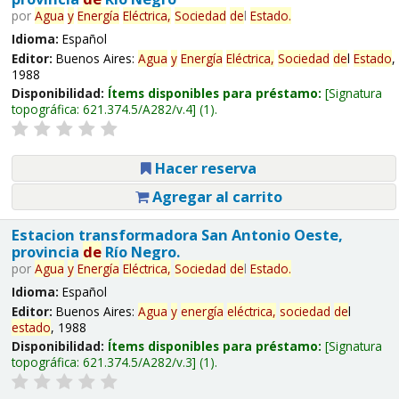
por
Agua
y
Energía
Eléctrica,
Sociedad
de
l
Estado
.
Idioma:
Español
Editor:
Buenos Aires:
Agua
y
Energía
Eléctrica,
Sociedad
de
l
Estado
,
1988
Disponibilidad:
Ítems disponibles para préstamo:
Signatura
topográfica:
621.374.5/A282/v.4
(1).
Hacer reserva
Agregar al carrito
Estacion transformadora San Antonio Oeste,
provincia
de
Río Negro.
por
Agua
y
Energía
Eléctrica,
Sociedad
de
l
Estado
.
Idioma:
Español
Editor:
Buenos Aires:
Agua
y
energía
eléctrica,
sociedad
de
l
estado
, 1988
Disponibilidad:
Ítems disponibles para préstamo:
Signatura
topográfica:
621.374.5/A282/v.3
(1).