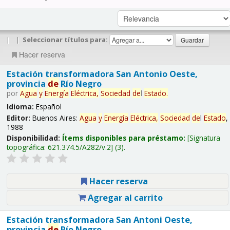
|
|
Seleccionar títulos para:
Hacer reserva
Estación transformadora San Antonio Oeste,
provincia
de
Río Negro
por
Agua
y
Energía
Eléctrica,
Sociedad
de
l
Estado
.
Idioma:
Español
Editor:
Buenos Aires:
Agua
y
Energía
Eléctrica,
Sociedad
de
l
Estado
,
1988
Disponibilidad:
Ítems disponibles para préstamo:
Signatura
topográfica:
621.374.5/A282/v.2
(3).
Hacer reserva
Agregar al carrito
Estación transformadora San Antoni Oeste,
provincia
de
Río Negro