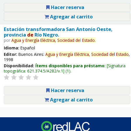
Hacer reserva
Agregar al carrito
Estación transformadora San Antonio Oeste,
provincia
de
Río Negro.
por
Agua
y
Energía
Eléctrica,
Sociedad
de
l
Estado
.
Idioma:
Español
Editor:
Buenos Aires:
Agua
y
Energía
Eléctrica,
Sociedad
de
l
Estado
,
1998
Disponibilidad:
Ítems disponibles para préstamo:
Signatura
topográfica:
621.374.5/A282/v.1
(1).
Hacer reserva
Agregar al carrito