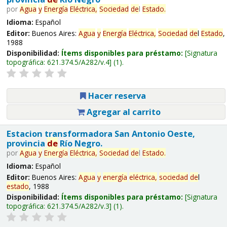
por
Agua
y
Energía
Eléctrica,
Sociedad
de
l
Estado
.
Idioma:
Español
Editor:
Buenos Aires:
Agua
y
Energía
Eléctrica,
Sociedad
de
l
Estado
,
1988
Disponibilidad:
Ítems disponibles para préstamo:
Signatura
topográfica:
621.374.5/A282/v.4
(1).
Hacer reserva
Agregar al carrito
Estacion transformadora San Antonio Oeste,
provincia
de
Río Negro.
por
Agua
y
Energía
Eléctrica,
Sociedad
de
l
Estado
.
Idioma:
Español
Editor:
Buenos Aires:
Agua
y
energía
eléctrica,
sociedad
de
l
estado
, 1988
Disponibilidad:
Ítems disponibles para préstamo:
Signatura
topográfica:
621.374.5/A282/v.3
(1).