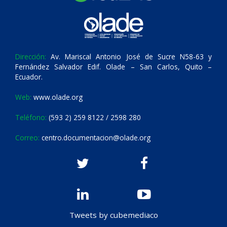
Dirección:
Av. Mariscal Antonio José de Sucre N58-63 y
Fernández Salvador Edif. Olade – San Carlos, Quito –
Ecuador.
Web:
www.olade.org
Teléfono:
(593 2) 259 8122 / 2598 280
Correo:
centro.documentacion@olade.org
Tweets by cubemediaco