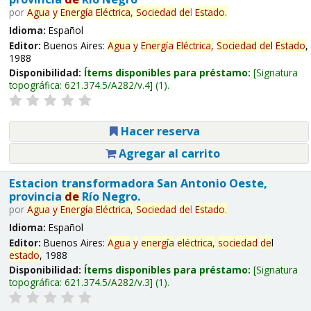
por
Agua
y
Energía
Eléctrica,
Sociedad
de
l
Estado
.
Idioma:
Español
Editor:
Buenos Aires:
Agua
y
Energía
Eléctrica,
Sociedad
de
l
Estado
,
1988
Disponibilidad:
Ítems disponibles para préstamo:
Signatura
topográfica:
621.374.5/A282/v.4
(1).
Hacer reserva
Agregar al carrito
Estacion transformadora San Antonio Oeste,
provincia
de
Río Negro.
por
Agua
y
Energía
Eléctrica,
Sociedad
de
l
Estado
.
Idioma:
Español
Editor:
Buenos Aires:
Agua
y
energía
eléctrica,
sociedad
de
l
estado
, 1988
Disponibilidad:
Ítems disponibles para préstamo:
Signatura
topográfica:
621.374.5/A282/v.3
(1).