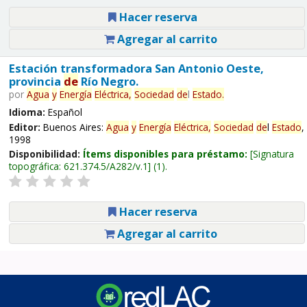
Hacer reserva
Agregar al carrito
Estación transformadora San Antonio Oeste,
provincia
de
Río Negro.
por
Agua
y
Energía
Eléctrica,
Sociedad
de
l
Estado
.
Idioma:
Español
Editor:
Buenos Aires:
Agua
y
Energía
Eléctrica,
Sociedad
de
l
Estado
,
1998
Disponibilidad:
Ítems disponibles para préstamo:
Signatura
topográfica:
621.374.5/A282/v.1
(1).
Hacer reserva
Agregar al carrito