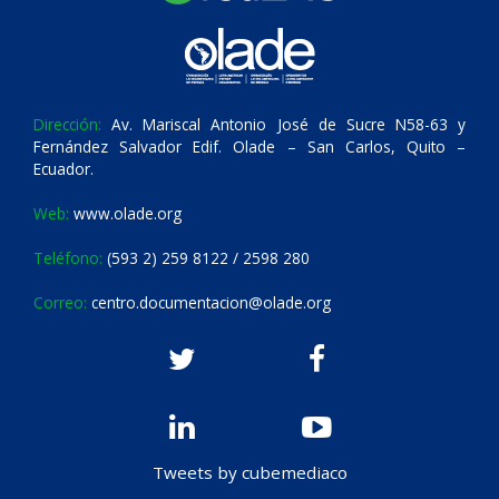
Dirección:
Av. Mariscal Antonio José de Sucre N58-63 y
Fernández Salvador Edif. Olade – San Carlos, Quito –
Ecuador.
Web:
www.olade.org
Teléfono:
(593 2) 259 8122 / 2598 280
Correo:
centro.documentacion@olade.org
Tweets by cubemediaco