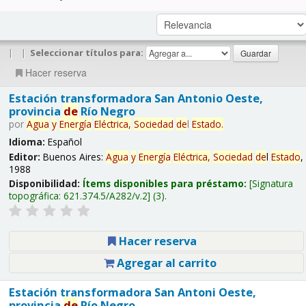
|
|
Seleccionar títulos para:
Hacer reserva
Estación transformadora San Antonio Oeste,
provincia
de
Río Negro
por
Agua
y
Energía
Eléctrica,
Sociedad
de
l
Estado
.
Idioma:
Español
Editor:
Buenos Aires:
Agua
y
Energía
Eléctrica,
Sociedad
de
l
Estado
,
1988
Disponibilidad:
Ítems disponibles para préstamo:
Signatura
topográfica:
621.374.5/A282/v.2
(3).
Hacer reserva
Agregar al carrito
Estación transformadora San Antoni Oeste,
provincia
de
Río Negro