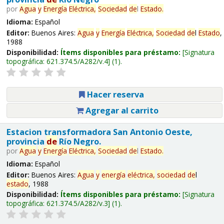
por
Agua
y
Energía
Eléctrica,
Sociedad
de
l
Estado
.
Idioma:
Español
Editor:
Buenos Aires:
Agua
y
Energía
Eléctrica,
Sociedad
de
l
Estado
,
1988
Disponibilidad:
Ítems disponibles para préstamo:
Signatura
topográfica:
621.374.5/A282/v.4
(1).
Hacer reserva
Agregar al carrito
Estacion transformadora San Antonio Oeste,
provincia
de
Río Negro.
por
Agua
y
Energía
Eléctrica,
Sociedad
de
l
Estado
.
Idioma:
Español
Editor:
Buenos Aires:
Agua
y
energía
eléctrica,
sociedad
de
l
estado
, 1988
Disponibilidad:
Ítems disponibles para préstamo:
Signatura
topográfica:
621.374.5/A282/v.3
(1).