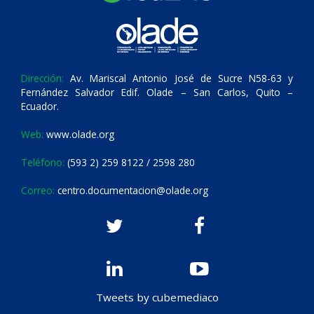
Dirección:
Av. Mariscal Antonio José de Sucre N58-63 y
Fernández Salvador Edif. Olade – San Carlos, Quito –
Ecuador.
Web:
www.olade.org
Teléfono:
(593 2) 259 8122 / 2598 280
Correo:
centro.documentacion@olade.org
Tweets by cubemediaco