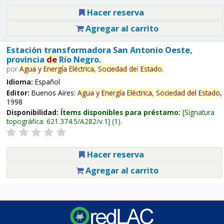
Hacer reserva
Agregar al carrito
Estación transformadora San Antonio Oeste,
provincia
de
Río Negro.
por
Agua
y
Energía
Eléctrica,
Sociedad
de
l
Estado
.
Idioma:
Español
Editor:
Buenos Aires:
Agua
y
Energía
Eléctrica,
Sociedad
de
l
Estado
,
1998
Disponibilidad:
Ítems disponibles para préstamo:
Signatura
topográfica:
621.374.5/A282/v.1
(1).
Hacer reserva
Agregar al carrito