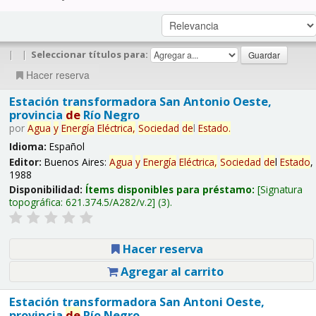
|
|
Seleccionar títulos para:
Hacer reserva
Estación transformadora San Antonio Oeste,
provincia
de
Río Negro
por
Agua
y
Energía
Eléctrica,
Sociedad
de
l
Estado
.
Idioma:
Español
Editor:
Buenos Aires:
Agua
y
Energía
Eléctrica,
Sociedad
de
l
Estado
,
1988
Disponibilidad:
Ítems disponibles para préstamo:
Signatura
topográfica:
621.374.5/A282/v.2
(3).
Hacer reserva
Agregar al carrito
Estación transformadora San Antoni Oeste,
provincia
de
Río Negro