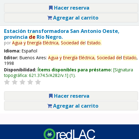
Hacer reserva
Agregar al carrito
Estación transformadora San Antonio Oeste,
provincia
de
Río Negro.
por
Agua
y
Energía
Eléctrica,
Sociedad
de
l
Estado
.
Idioma:
Español
Editor:
Buenos Aires:
Agua
y
Energía
Eléctrica,
Sociedad
de
l
Estado
,
1998
Disponibilidad:
Ítems disponibles para préstamo:
Signatura
topográfica:
621.374.5/A282/v.1
(1).
Hacer reserva
Agregar al carrito