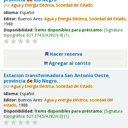
por
Agua
y
Energía
Eléctrica,
Sociedad
de
l
Estado
.
Idioma:
Español
Editor:
Buenos Aires:
Agua
y
Energía
Eléctrica,
Sociedad
de
l
Estado
,
1988
Disponibilidad:
Ítems disponibles para préstamo:
Signatura
topográfica:
621.374.5/A282/v.4
(1).
Hacer reserva
Agregar al carrito
Estacion transformadora San Antonio Oeste,
provincia
de
Río Negro.
por
Agua
y
Energía
Eléctrica,
Sociedad
de
l
Estado
.
Idioma:
Español
Editor:
Buenos Aires:
Agua
y
energía
eléctrica,
sociedad
de
l
estado
, 1988
Disponibilidad:
Ítems disponibles para préstamo:
Signatura
topográfica:
621.374.5/A282/v.3
(1).