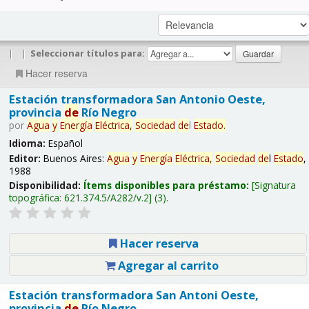
|
|
Seleccionar títulos para:
Hacer reserva
Estación transformadora San Antonio Oeste,
provincia
de
Río Negro
por
Agua
y
Energía
Eléctrica,
Sociedad
de
l
Estado
.
Idioma:
Español
Editor:
Buenos Aires:
Agua
y
Energía
Eléctrica,
Sociedad
de
l
Estado
,
1988
Disponibilidad:
Ítems disponibles para préstamo:
Signatura
topográfica:
621.374.5/A282/v.2
(3).
Hacer reserva
Agregar al carrito
Estación transformadora San Antoni Oeste,
provincia
de
Río Negro