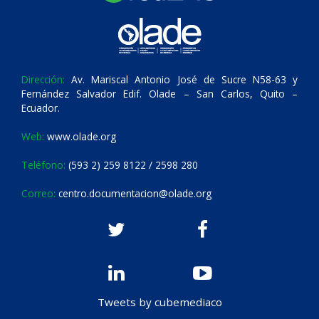
Dirección:
Av. Mariscal Antonio José de Sucre N58-63 y
Fernández Salvador Edif. Olade – San Carlos, Quito –
Ecuador.
Web:
www.olade.org
Teléfono:
(593 2) 259 8122 / 2598 280
Correo:
centro.documentacion@olade.org
Tweets by cubemediaco