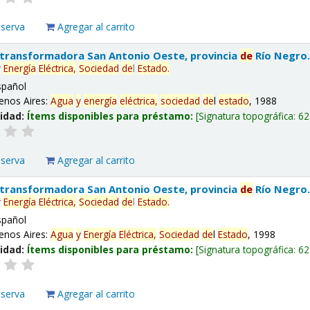
eserva
Agregar al carrito
 transformadora San Antonio Oeste, provincia
de
Río Negro
y
Energía
Eléctrica,
Sociedad
de
l
Estado
.
spañol
enos Aires:
Agua
y
energía
eléctrica,
sociedad
de
l
estado
, 1988
lidad:
Ítems disponibles para préstamo:
Signatura topográfica:
62
eserva
Agregar al carrito
 transformadora San Antonio Oeste, provincia
de
Río Negro
y
Energía
Eléctrica,
Sociedad
de
l
Estado
.
spañol
enos Aires:
Agua
y
Energía
Eléctrica,
Sociedad
de
l
Estado
, 1998
lidad:
Ítems disponibles para préstamo:
Signatura topográfica:
62
eserva
Agregar al carrito