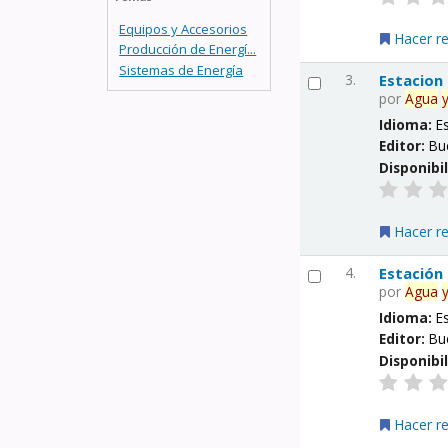
Equipos y Accesorios
Hacer r
Producción de Energí...
Sistemas de Energía
3.
Estacion
por
Agua
Idioma:
E
Editor:
Bu
Disponibi
Hacer r
4.
Estación
por
Agua
Idioma:
E
Editor:
Bu
Disponibi
Hacer r