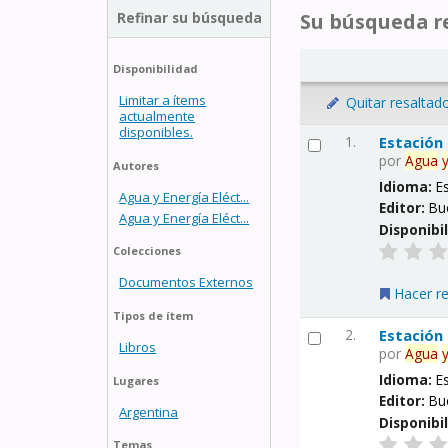
Refinar su búsqueda
Su búsqueda re
Disponibilidad
Limitar a ítems
Quitar resaltad
actualmente
disponibles.
1.
Estación
por
Agua
Autores
Idioma:
E
Agua y Energía Eléct...
Editor:
Bu
Agua y Energía Eléct...
Disponibi
Colecciones
Documentos Externos
Hacer r
Tipos de ítem
2.
Estación
Libros
por
Agua
Idioma:
E
Lugares
Editor:
Bu
Argentina
Disponibi
Temas