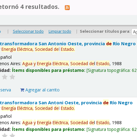
tornó 4 resultados.
|
Seleccionar todo
Limpiar todo
|
Seleccionar títulos para:
o
 transformadora San Antonio Oeste, provincia
de
Río Negro
y
Energía
Eléctrica,
Sociedad
de
l
Estado
.
spañol
enos Aires:
Agua
y
Energía
Eléctrica,
Sociedad
de
l
Estado
, 1988
lidad:
Ítems disponibles para préstamo:
Signatura topográfica:
62
eserva
Agregar al carrito
 transformadora San Antoni Oeste, provincia
de
Río Negro
y
Energía
Eléctrica,
Sociedad
de
l
Estado
.
spañol
enos Aires:
Agua
y
Energía
Eléctrica,
Sociedad
de
l
Estado
, 1988
lidad:
Ítems disponibles para préstamo:
Signatura topográfica:
62