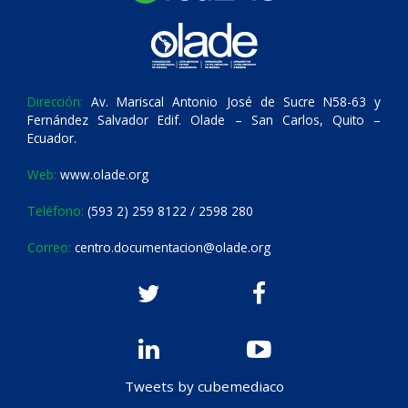
Dirección:
Av. Mariscal Antonio José de Sucre N58-63 y
Fernández Salvador Edif. Olade – San Carlos, Quito –
Ecuador.
Web:
www.olade.org
Teléfono:
(593 2) 259 8122 / 2598 280
Correo:
centro.documentacion@olade.org
Tweets by cubemediaco