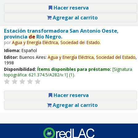
Hacer reserva
Agregar al carrito
Estación transformadora San Antonio Oeste,
provincia
de
Río Negro.
por
Agua
y
Energía
Eléctrica,
Sociedad
de
l
Estado
.
Idioma:
Español
Editor:
Buenos Aires:
Agua
y
Energía
Eléctrica,
Sociedad
de
l
Estado
,
1998
Disponibilidad:
Ítems disponibles para préstamo:
Signatura
topográfica:
621.374.5/A282/v.1
(1).
Hacer reserva
Agregar al carrito