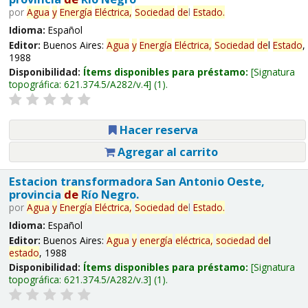
por
Agua
y
Energía
Eléctrica,
Sociedad
de
l
Estado
.
Idioma:
Español
Editor:
Buenos Aires:
Agua
y
Energía
Eléctrica,
Sociedad
de
l
Estado
,
1988
Disponibilidad:
Ítems disponibles para préstamo:
Signatura
topográfica:
621.374.5/A282/v.4
(1).
Hacer reserva
Agregar al carrito
Estacion transformadora San Antonio Oeste,
provincia
de
Río Negro.
por
Agua
y
Energía
Eléctrica,
Sociedad
de
l
Estado
.
Idioma:
Español
Editor:
Buenos Aires:
Agua
y
energía
eléctrica,
sociedad
de
l
estado
, 1988
Disponibilidad:
Ítems disponibles para préstamo:
Signatura
topográfica:
621.374.5/A282/v.3
(1).