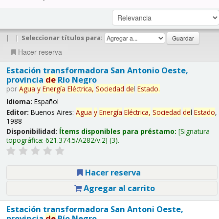
|
|
Seleccionar títulos para:
Hacer reserva
Estación transformadora San Antonio Oeste,
provincia
de
Río Negro
por
Agua
y
Energía
Eléctrica,
Sociedad
de
l
Estado
.
Idioma:
Español
Editor:
Buenos Aires:
Agua
y
Energía
Eléctrica,
Sociedad
de
l
Estado
,
1988
Disponibilidad:
Ítems disponibles para préstamo:
Signatura
topográfica:
621.374.5/A282/v.2
(3).
Hacer reserva
Agregar al carrito
Estación transformadora San Antoni Oeste,
provincia
de
Río Negro