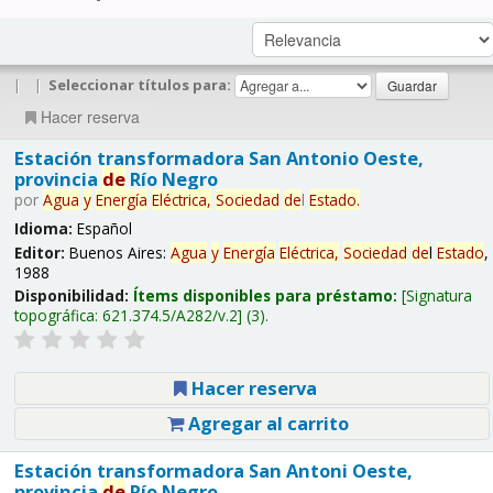
|
|
Seleccionar títulos para:
Hacer reserva
Estación transformadora San Antonio Oeste,
provincia
de
Río Negro
por
Agua
y
Energía
Eléctrica,
Sociedad
de
l
Estado
.
Idioma:
Español
Editor:
Buenos Aires:
Agua
y
Energía
Eléctrica,
Sociedad
de
l
Estado
,
1988
Disponibilidad:
Ítems disponibles para préstamo:
Signatura
topográfica:
621.374.5/A282/v.2
(3).
Hacer reserva
Agregar al carrito
Estación transformadora San Antoni Oeste,
provincia
de
Río Negro