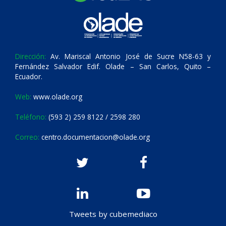
Dirección:
Av. Mariscal Antonio José de Sucre N58-63 y
Fernández Salvador Edif. Olade – San Carlos, Quito –
Ecuador.
Web:
www.olade.org
Teléfono:
(593 2) 259 8122 / 2598 280
Correo:
centro.documentacion@olade.org
Tweets by cubemediaco