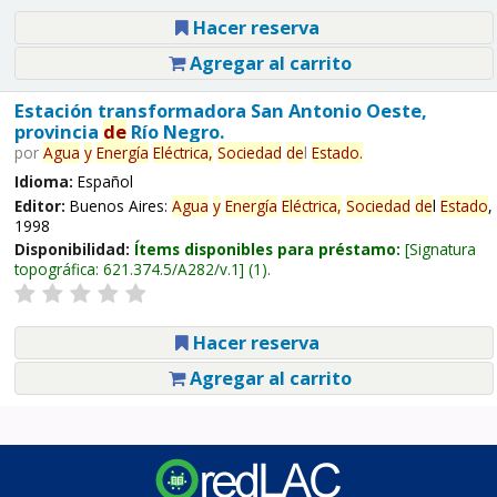
Hacer reserva
Agregar al carrito
Estación transformadora San Antonio Oeste,
provincia
de
Río Negro.
por
Agua
y
Energía
Eléctrica,
Sociedad
de
l
Estado
.
Idioma:
Español
Editor:
Buenos Aires:
Agua
y
Energía
Eléctrica,
Sociedad
de
l
Estado
,
1998
Disponibilidad:
Ítems disponibles para préstamo:
Signatura
topográfica:
621.374.5/A282/v.1
(1).
Hacer reserva
Agregar al carrito