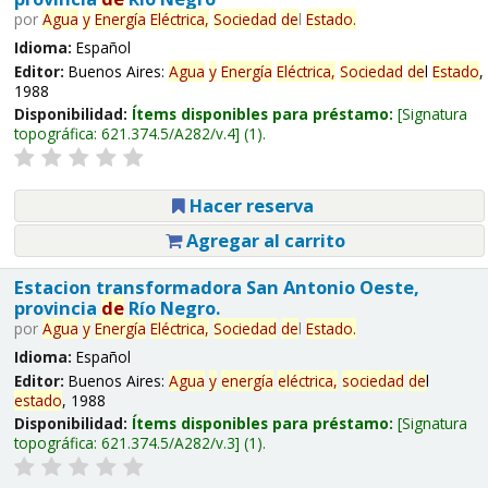
por
Agua
y
Energía
Eléctrica,
Sociedad
de
l
Estado
.
Idioma:
Español
Editor:
Buenos Aires:
Agua
y
Energía
Eléctrica,
Sociedad
de
l
Estado
,
1988
Disponibilidad:
Ítems disponibles para préstamo:
Signatura
topográfica:
621.374.5/A282/v.4
(1).
Hacer reserva
Agregar al carrito
Estacion transformadora San Antonio Oeste,
provincia
de
Río Negro.
por
Agua
y
Energía
Eléctrica,
Sociedad
de
l
Estado
.
Idioma:
Español
Editor:
Buenos Aires:
Agua
y
energía
eléctrica,
sociedad
de
l
estado
, 1988
Disponibilidad:
Ítems disponibles para préstamo:
Signatura
topográfica:
621.374.5/A282/v.3
(1).