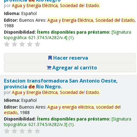
por
Agua
y
Energía
Eléctrica,
Sociedad
de
l
Estado
.
Idioma:
Español
Editor:
Buenos Aires:
Agua
y
Energía
Eléctrica,
Sociedad
de
l
Estado
,
1988
Disponibilidad:
Ítems disponibles para préstamo:
Signatura
topográfica:
621.374.5/A282/v.4
(1).
Hacer reserva
Agregar al carrito
Estacion transformadora San Antonio Oeste,
provincia
de
Río Negro.
por
Agua
y
Energía
Eléctrica,
Sociedad
de
l
Estado
.
Idioma:
Español
Editor:
Buenos Aires:
Agua
y
energía
eléctrica,
sociedad
de
l
estado
, 1988
Disponibilidad:
Ítems disponibles para préstamo:
Signatura
topográfica:
621.374.5/A282/v.3
(1).