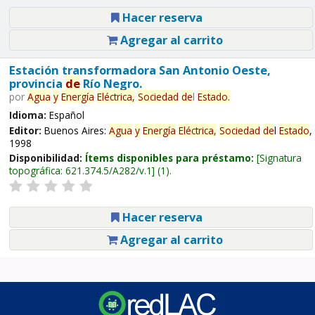
Hacer reserva
Agregar al carrito
Estación transformadora San Antonio Oeste,
provincia
de
Río Negro.
por
Agua
y
Energía
Eléctrica,
Sociedad
de
l
Estado
.
Idioma:
Español
Editor:
Buenos Aires:
Agua
y
Energía
Eléctrica,
Sociedad
de
l
Estado
,
1998
Disponibilidad:
Ítems disponibles para préstamo:
Signatura
topográfica:
621.374.5/A282/v.1
(1).
Hacer reserva
Agregar al carrito