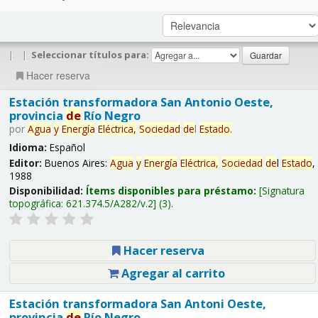
|
|
Seleccionar títulos para:
Hacer reserva
Estación transformadora San Antonio Oeste,
provincia
de
Río Negro
por
Agua
y
Energía
Eléctrica,
Sociedad
de
l
Estado
.
Idioma:
Español
Editor:
Buenos Aires:
Agua
y
Energía
Eléctrica,
Sociedad
de
l
Estado
,
1988
Disponibilidad:
Ítems disponibles para préstamo:
Signatura
topográfica:
621.374.5/A282/v.2
(3).
Hacer reserva
Agregar al carrito
Estación transformadora San Antoni Oeste,
provincia
de
Río Negro