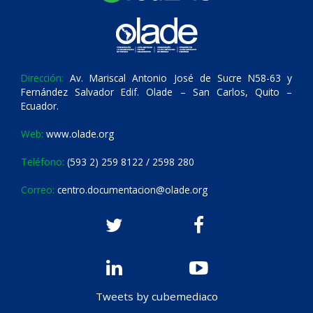
Dirección:
Av. Mariscal Antonio José de Sucre N58-63 y
Fernández Salvador Edif. Olade – San Carlos, Quito –
Ecuador.
Web:
www.olade.org
Teléfono:
(593 2) 259 8122 / 2598 280
Correo:
centro.documentacion@olade.org
Tweets by cubemediaco