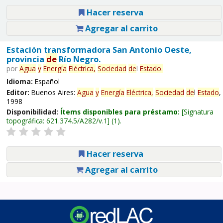
Hacer reserva
Agregar al carrito
Estación transformadora San Antonio Oeste,
provincia
de
Río Negro.
por
Agua
y
Energía
Eléctrica,
Sociedad
de
l
Estado
.
Idioma:
Español
Editor:
Buenos Aires:
Agua
y
Energía
Eléctrica,
Sociedad
de
l
Estado
,
1998
Disponibilidad:
Ítems disponibles para préstamo:
Signatura
topográfica:
621.374.5/A282/v.1
(1).
Hacer reserva
Agregar al carrito