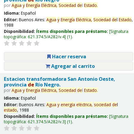
por
Agua
y
Energía
Eléctrica,
Sociedad
de
l
Estado
.
Idioma:
Español
Editor:
Buenos Aires:
Agua
y
Energía
Eléctrica,
Sociedad
de
l
Estado
,
1988
Disponibilidad:
Ítems disponibles para préstamo:
Signatura
topográfica:
621.374.5/A282/v.4
(1).
Hacer reserva
Agregar al carrito
Estacion transformadora San Antonio Oeste,
provincia
de
Río Negro.
por
Agua
y
Energía
Eléctrica,
Sociedad
de
l
Estado
.
Idioma:
Español
Editor:
Buenos Aires:
Agua
y
energía
eléctrica,
sociedad
de
l
estado
, 1988
Disponibilidad:
Ítems disponibles para préstamo:
Signatura
topográfica:
621.374.5/A282/v.3
(1).