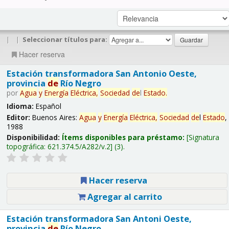
|
|
Seleccionar títulos para:
Hacer reserva
Estación transformadora San Antonio Oeste,
provincia
de
Río Negro
por
Agua
y
Energía
Eléctrica,
Sociedad
de
l
Estado
.
Idioma:
Español
Editor:
Buenos Aires:
Agua
y
Energía
Eléctrica,
Sociedad
de
l
Estado
,
1988
Disponibilidad:
Ítems disponibles para préstamo:
Signatura
topográfica:
621.374.5/A282/v.2
(3).
Hacer reserva
Agregar al carrito
Estación transformadora San Antoni Oeste,
provincia
de
Río Negro