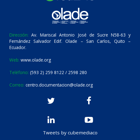
Dirección:
Av. Mariscal Antonio José de Sucre N58-63 y
Fernández Salvador Edif. Olade – San Carlos, Quito –
Ecuador.
Web:
www.olade.org
Teléfono:
(593 2) 259 8122 / 2598 280
Correo:
centro.documentacion@olade.org
Tweets by cubemediaco